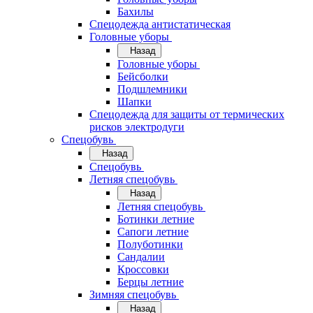
Бахилы
Спецодежда антистатическая
Головные уборы
Назад
Головные уборы
Бейсболки
Подшлемники
Шапки
Спецодежда для защиты от термических
рисков электродуги
Спецобувь
Назад
Спецобувь
Летняя спецобувь
Назад
Летняя спецобувь
Ботинки летние
Сапоги летние
Полуботинки
Сандалии
Кроссовки
Берцы летние
Зимняя спецобувь
Назад