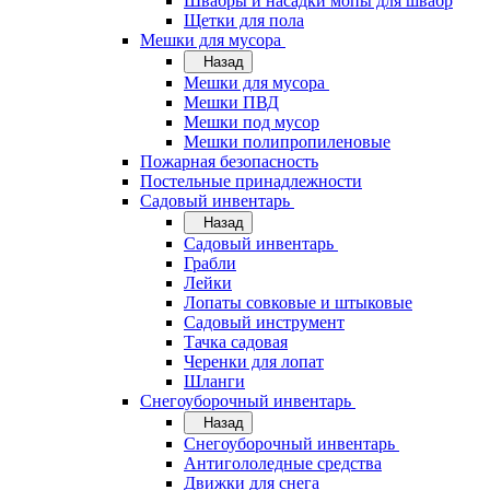
Швабры и насадки мопы для швабр
Щетки для пола
Мешки для мусора
Назад
Мешки для мусора
Мешки ПВД
Мешки под мусор
Мешки полипропиленовые
Пожарная безопасность
Постельные принадлежности
Садовый инвентарь
Назад
Садовый инвентарь
Грабли
Лейки
Лопаты совковые и штыковые
Садовый инструмент
Тачка садовая
Черенки для лопат
Шланги
Снегоуборочный инвентарь
Назад
Снегоуборочный инвентарь
Антигололедные средства
Движки для снега