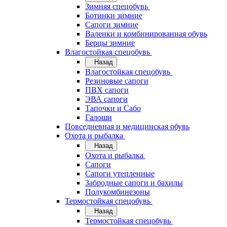
Зимняя спецобувь
Ботинки зимние
Сапоги зимние
Валенки и комбинированная обувь
Берцы зимние
Влагостойкая спецобувь
Назад
Влагостойкая спецобувь
Резиновые сапоги
ПВХ сапоги
ЭВА сапоги
Тапочки и Сабо
Галоши
Повседневная и медицинская обувь
Охота и рыбалка
Назад
Охота и рыбалка
Сапоги
Сапоги утепленные
Забродные сапоги и бахилы
Полукомбинезоны
Термостойкая спецобувь
Назад
Термостойкая спецобувь