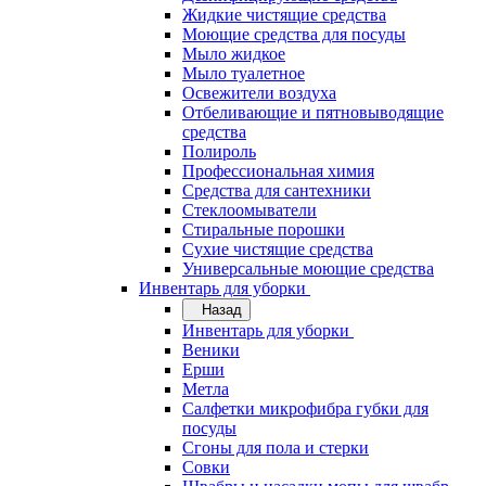
Жидкие чистящие средства
Моющие средства для посуды
Мыло жидкое
Мыло туалетное
Освежители воздуха
Отбеливающие и пятновыводящие
средства
Полироль
Профессиональная химия
Средства для сантехники
Стеклоомыватели
Стиральные порошки
Сухие чистящие средства
Универсальные моющие средства
Инвентарь для уборки
Назад
Инвентарь для уборки
Веники
Ерши
Метла
Салфетки микрофибра губки для
посуды
Сгоны для пола и стерки
Совки