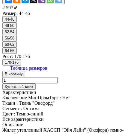
2 597 ₽
Размер:
44-46
44-46
48-50
52-54
56-58
60-62
64-66
Рост:
170-176
170-176
Таблица размеров
В корзину
Купить в 1 клик
Характеристики
Заключение МинПромТорг
:
Нет
Ткани
:
Ткань "Оксфорд"
Сегмент
:
Оптима
Цвет
:
Темно-синий
Все характеристики
Описание
Жилет утепленный ХАССП "Эйч Лайн" (Оксфорд) темно-