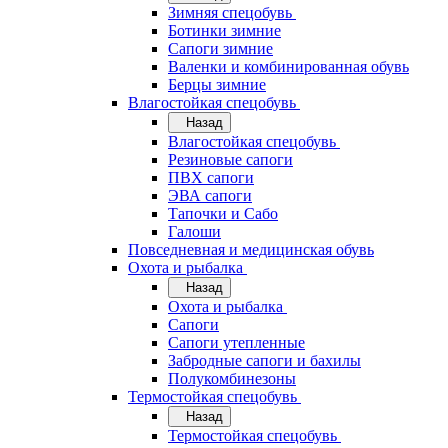
Зимняя спецобувь
Ботинки зимние
Сапоги зимние
Валенки и комбинированная обувь
Берцы зимние
Влагостойкая спецобувь
Назад
Влагостойкая спецобувь
Резиновые сапоги
ПВХ сапоги
ЭВА сапоги
Тапочки и Сабо
Галоши
Повседневная и медицинская обувь
Охота и рыбалка
Назад
Охота и рыбалка
Сапоги
Сапоги утепленные
Забродные сапоги и бахилы
Полукомбинезоны
Термостойкая спецобувь
Назад
Термостойкая спецобувь