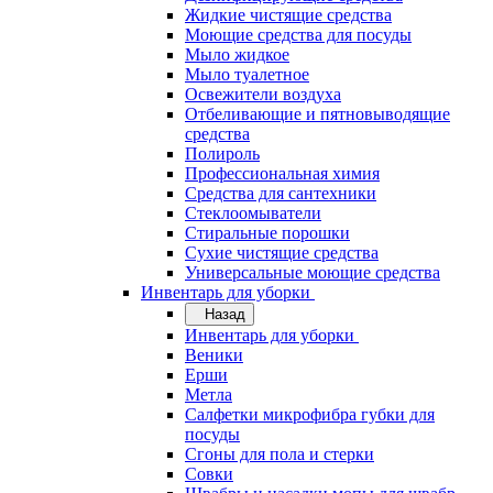
Жидкие чистящие средства
Моющие средства для посуды
Мыло жидкое
Мыло туалетное
Освежители воздуха
Отбеливающие и пятновыводящие
средства
Полироль
Профессиональная химия
Средства для сантехники
Стеклоомыватели
Стиральные порошки
Сухие чистящие средства
Универсальные моющие средства
Инвентарь для уборки
Назад
Инвентарь для уборки
Веники
Ерши
Метла
Салфетки микрофибра губки для
посуды
Сгоны для пола и стерки
Совки