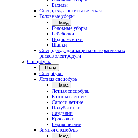
Бахилы
Спецодежда антистатическая
Головные уборы
Назад
Головные уборы
Бейсболки
Подшлемники
Шапки
Спецодежда для защиты от термических
рисков электродуги
Спецобувь
Назад
Спецобувь
Летняя спецобувь
Назад
Летняя спецобувь
Ботинки летние
Сапоги летние
Полуботинки
Сандалии
Кроссовки
Берцы летние
Зимняя спецобувь
Назад