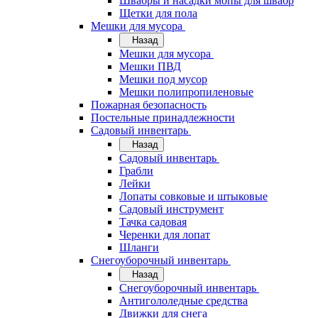
Швабры и насадки мопы для швабр
Щетки для пола
Мешки для мусора
Назад
Мешки для мусора
Мешки ПВД
Мешки под мусор
Мешки полипропиленовые
Пожарная безопасность
Постельные принадлежности
Садовый инвентарь
Назад
Садовый инвентарь
Грабли
Лейки
Лопаты совковые и штыковые
Садовый инструмент
Тачка садовая
Черенки для лопат
Шланги
Снегоуборочный инвентарь
Назад
Снегоуборочный инвентарь
Антигололедные средства
Движки для снега