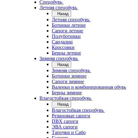
Спецобувь
Летняя спецобувь
Назад
Летняя спецобувь
Ботинки летние
Сапоги летние
Полуботинки
Сандалии
Кроссовки
Берцы летние
Зимняя спецобувь
Назад
Зимняя спецобувь
Ботинки зимние
Сапоги зимние
Валенки и комбинированная обувь
Берцы зимние
Влагостойкая спецобувь
Назад
Влагостойкая спецобувь
Резиновые сапоги
ПВХ сапоги
ЭВА сапоги
Тапочки и Сабо
Галоши