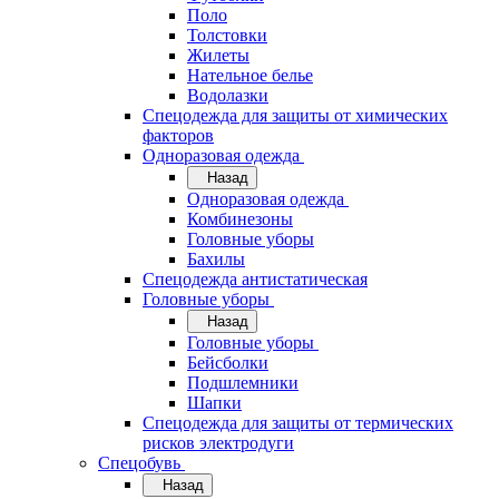
Поло
Толстовки
Жилеты
Нательное белье
Водолазки
Спецодежда для защиты от химических
факторов
Одноразовая одежда
Назад
Одноразовая одежда
Комбинезоны
Головные уборы
Бахилы
Спецодежда антистатическая
Головные уборы
Назад
Головные уборы
Бейсболки
Подшлемники
Шапки
Спецодежда для защиты от термических
рисков электродуги
Спецобувь
Назад