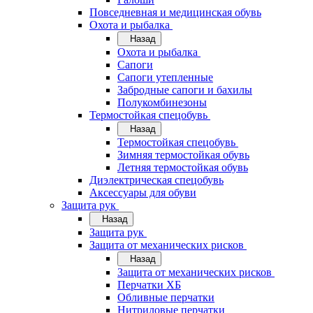
Повседневная и медицинская обувь
Охота и рыбалка
Назад
Охота и рыбалка
Сапоги
Сапоги утепленные
Забродные сапоги и бахилы
Полукомбинезоны
Термостойкая спецобувь
Назад
Термостойкая спецобувь
Зимняя термостойкая обувь
Летняя термостойкая обувь
Диэлектрическая спецобувь
Аксессуары для обуви
Защита рук
Назад
Защита рук
Защита от механических рисков
Назад
Защита от механических рисков
Перчатки ХБ
Обливные перчатки
Нитриловые перчатки