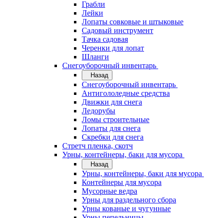
Грабли
Лейки
Лопаты совковые и штыковые
Садовый инструмент
Тачка садовая
Черенки для лопат
Шланги
Снегоуборочный инвентарь
Назад
Снегоуборочный инвентарь
Антигололедные средства
Движки для снега
Ледорубы
Ломы строительные
Лопаты для снега
Скребки для снега
Стретч пленка, скотч
Урны, контейнеры, баки для мусора
Назад
Урны, контейнеры, баки для мусора
Контейнеры для мусора
Мусорные ведра
Урны для раздельного сбора
Урны кованые и чугунные
Урны пепельницы