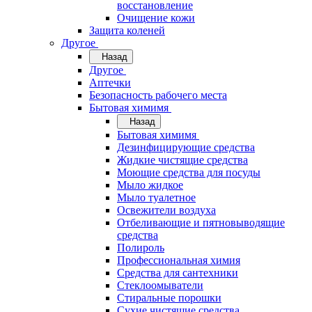
восстановление
Очищение кожи
Защита коленей
Другое
Назад
Другое
Аптечки
Безопасность рабочего места
Бытовая химимя
Назад
Бытовая химимя
Дезинфицирующие средства
Жидкие чистящие средства
Моющие средства для посуды
Мыло жидкое
Мыло туалетное
Освежители воздуха
Отбеливающие и пятновыводящие
средства
Полироль
Профессиональная химия
Средства для сантехники
Стеклоомыватели
Стиральные порошки
Сухие чистящие средства