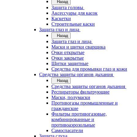
Назад
Защита головы
Аксессуары для касок
Каскетки
Строительные каски
Защита глаз и лица
Назад
Защита глаз и лица
Маски и щитки сварщика
Очки открытые
Очки закрытые
Щитки защитные
Средства для промывки глаз и кожи
Средства защиты органов дыхания
Назад
Средства защиты органов дыхания
Респираторы фильтрующие
Маски, полумаски
Противогазы промышленные и
гражданские
Фильтры противогазовые,
комбинированные и
противоаэрозольные
Самоспасатели
Защита слуха