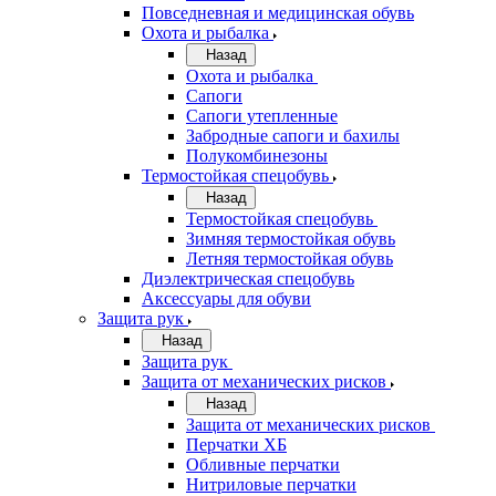
Повседневная и медицинская обувь
Охота и рыбалка
Назад
Охота и рыбалка
Сапоги
Сапоги утепленные
Забродные сапоги и бахилы
Полукомбинезоны
Термостойкая спецобувь
Назад
Термостойкая спецобувь
Зимняя термостойкая обувь
Летняя термостойкая обувь
Диэлектрическая спецобувь
Аксессуары для обуви
Защита рук
Назад
Защита рук
Защита от механических рисков
Назад
Защита от механических рисков
Перчатки ХБ
Обливные перчатки
Нитриловые перчатки