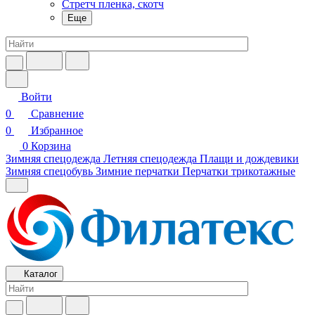
Стретч пленка, скотч
Еще
Войти
0
Сравнение
0
Избранное
0
Корзина
Зимняя спецодежда
Летняя спецодежда
Плащи и дождевики
Зимняя спецобувь
Зимние перчатки
Перчатки трикотажные
Каталог