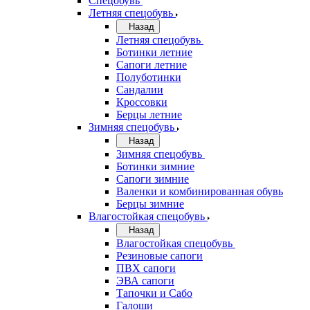
Спецобувь
Летняя спецобувь
Назад
Летняя спецобувь
Ботинки летние
Сапоги летние
Полуботинки
Сандалии
Кроссовки
Берцы летние
Зимняя спецобувь
Назад
Зимняя спецобувь
Ботинки зимние
Сапоги зимние
Валенки и комбинированная обувь
Берцы зимние
Влагостойкая спецобувь
Назад
Влагостойкая спецобувь
Резиновые сапоги
ПВХ сапоги
ЭВА сапоги
Тапочки и Сабо
Галоши