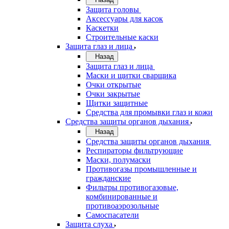
Защита головы
Аксессуары для касок
Каскетки
Строительные каски
Защита глаз и лица
Назад
Защита глаз и лица
Маски и щитки сварщика
Очки открытые
Очки закрытые
Щитки защитные
Средства для промывки глаз и кожи
Средства защиты органов дыхания
Назад
Средства защиты органов дыхания
Респираторы фильтрующие
Маски, полумаски
Противогазы промышленные и
гражданские
Фильтры противогазовые,
комбинированные и
противоаэрозольные
Самоспасатели
Защита слуха