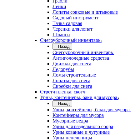
Грабли
Лейки
Лопаты совковые и штыковые
Садовый инструмент
Тачка садовая
Черенки для лопат
Шланги
Снегоуборочный инвентарь
Назад
Снегоуборочный инвентарь
Антигололедные средства
Движки для снега
Ледорубы
Ломы строительные
Лопаты для снега
Скребки для снега
Стретч пленка, скотч
Урны, контейнеры, баки для мусора
Назад
Урны, контейнеры, баки для мусора
Контейнеры для мусора
Мусорные ведра
Урны для раздельного сбора
Урны кованые и чугунные
Урны пепельницы