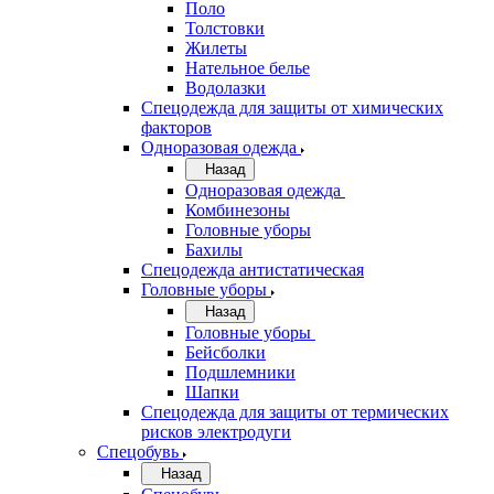
Поло
Толстовки
Жилеты
Нательное белье
Водолазки
Спецодежда для защиты от химических
факторов
Одноразовая одежда
Назад
Одноразовая одежда
Комбинезоны
Головные уборы
Бахилы
Спецодежда антистатическая
Головные уборы
Назад
Головные уборы
Бейсболки
Подшлемники
Шапки
Спецодежда для защиты от термических
рисков электродуги
Спецобувь
Назад