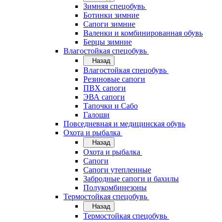
Зимняя спецобувь
Ботинки зимние
Сапоги зимние
Валенки и комбинированная обувь
Берцы зимние
Влагостойкая спецобувь
Назад
Влагостойкая спецобувь
Резиновые сапоги
ПВХ сапоги
ЭВА сапоги
Тапочки и Сабо
Галоши
Повседневная и медицинская обувь
Охота и рыбалка
Назад
Охота и рыбалка
Сапоги
Сапоги утепленные
Забродные сапоги и бахилы
Полукомбинезоны
Термостойкая спецобувь
Назад
Термостойкая спецобувь