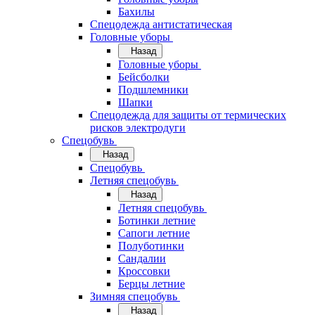
Бахилы
Спецодежда антистатическая
Головные уборы
Назад
Головные уборы
Бейсболки
Подшлемники
Шапки
Спецодежда для защиты от термических
рисков электродуги
Спецобувь
Назад
Спецобувь
Летняя спецобувь
Назад
Летняя спецобувь
Ботинки летние
Сапоги летние
Полуботинки
Сандалии
Кроссовки
Берцы летние
Зимняя спецобувь
Назад