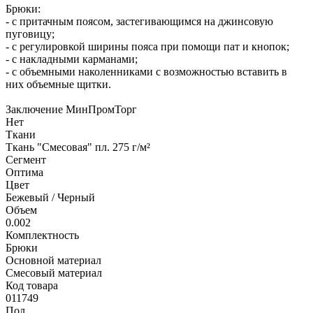
Брюки:
- с притачным поясом, застегивающимся на джинсовую
пуговицу;
- с регулировкой ширины пояса при помощи пат и кнопок;
- с накладными карманами;
- с объемными наколенниками с возможностью вставить в
них объемные щитки.
Заключение МинПромТорг
Нет
Ткани
Ткань "Смесовая" пл. 275 г/м²
Сегмент
Оптима
Цвет
Бежевый / Черный
Объем
0.002
Комплектность
Брюки
Основной материал
Смесовый материал
Код товара
011749
Пол