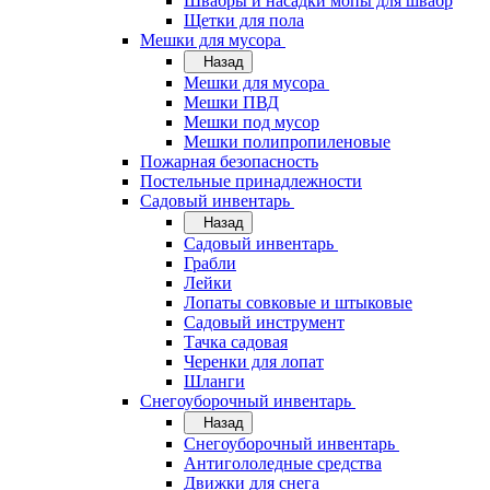
Швабры и насадки мопы для швабр
Щетки для пола
Мешки для мусора
Назад
Мешки для мусора
Мешки ПВД
Мешки под мусор
Мешки полипропиленовые
Пожарная безопасность
Постельные принадлежности
Садовый инвентарь
Назад
Садовый инвентарь
Грабли
Лейки
Лопаты совковые и штыковые
Садовый инструмент
Тачка садовая
Черенки для лопат
Шланги
Снегоуборочный инвентарь
Назад
Снегоуборочный инвентарь
Антигололедные средства
Движки для снега