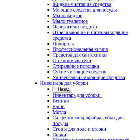
Жидкие чистящие средства
Моющие средства для посуды
Мыло жидкое
Мыло туалетное
Освежители воздуха
Отбеливающие и пятновыводящие
средства
Полироль
Профессиональная химия
Средства для сантехники
Стеклоомыватели
Стиральные порошки
Сухие чистящие средства
Универсальные моющие средства
Инвентарь для уборки
Назад
Инвентарь для уборки
Веники
Ерши
Метла
Салфетки микрофибра губки для
посуды
Сгоны для пола и стерки
Совки