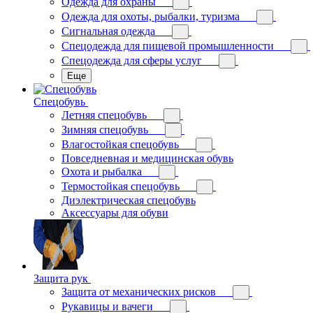
Одежда для охраны
Одежда для охоты, рыбалки, туризма
Сигнальная одежда
Спецодежда для пищевой промышленности
Спецодежда для сферы услуг
Еще
Спецобувь
Летняя спецобувь
Зимняя спецобувь
Влагостойкая спецобувь
Повседневная и медицинская обувь
Охота и рыбалка
Термостойкая спецобувь
Диэлектрическая спецобувь
Аксессуары для обуви
Защита рук
Защита от механических рисков
Рукавицы и вачеги