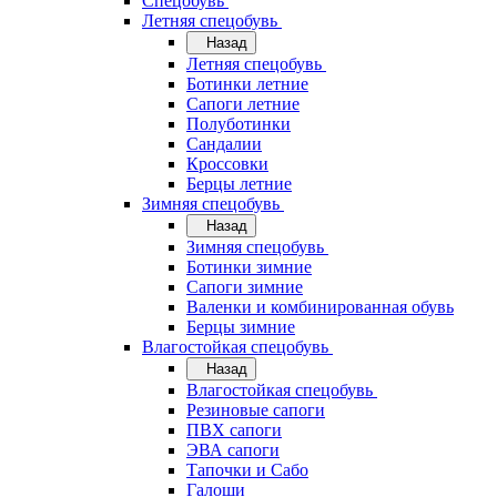
Спецобувь
Летняя спецобувь
Назад
Летняя спецобувь
Ботинки летние
Сапоги летние
Полуботинки
Сандалии
Кроссовки
Берцы летние
Зимняя спецобувь
Назад
Зимняя спецобувь
Ботинки зимние
Сапоги зимние
Валенки и комбинированная обувь
Берцы зимние
Влагостойкая спецобувь
Назад
Влагостойкая спецобувь
Резиновые сапоги
ПВХ сапоги
ЭВА сапоги
Тапочки и Сабо
Галоши