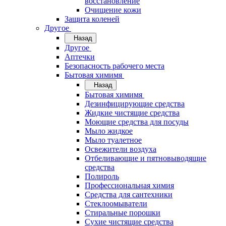
восстановление
Очищение кожи
Защита коленей
Другое
Назад
Другое
Аптечки
Безопасность рабочего места
Бытовая химимя
Назад
Бытовая химимя
Дезинфицирующие средства
Жидкие чистящие средства
Моющие средства для посуды
Мыло жидкое
Мыло туалетное
Освежители воздуха
Отбеливающие и пятновыводящие
средства
Полироль
Профессиональная химия
Средства для сантехники
Стеклоомыватели
Стиральные порошки
Сухие чистящие средства