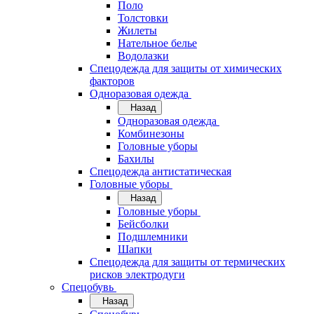
Поло
Толстовки
Жилеты
Нательное белье
Водолазки
Спецодежда для защиты от химических
факторов
Одноразовая одежда
Назад
Одноразовая одежда
Комбинезоны
Головные уборы
Бахилы
Спецодежда антистатическая
Головные уборы
Назад
Головные уборы
Бейсболки
Подшлемники
Шапки
Спецодежда для защиты от термических
рисков электродуги
Спецобувь
Назад