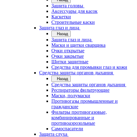
Защита головы
Аксессуары для касок
Каскетки
Строительные каски
Защита глаз и лица
Назад
Защита глаз и лица
Маски и щитки сварщика
Очки открытые
Очки закрытые
Щитки защитные
Средства для промывки глаз и кожи
Средства защиты органов дыхания
Назад
Средства защиты органов дыхания
Респираторы фильтрующие
Маски, полумаски
Противогазы промышленные и
гражданские
Фильтры противогазовые,
комбинированные и
противоаэрозольные
Самоспасатели
Защита слуха