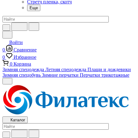
Стретч пленка, скотч
Еще
Войти
0
Сравнение
0
Избранное
0
Корзина
Зимняя спецодежда
Летняя спецодежда
Плащи и дождевики
Зимняя спецобувь
Зимние перчатки
Перчатки трикотажные
Каталог