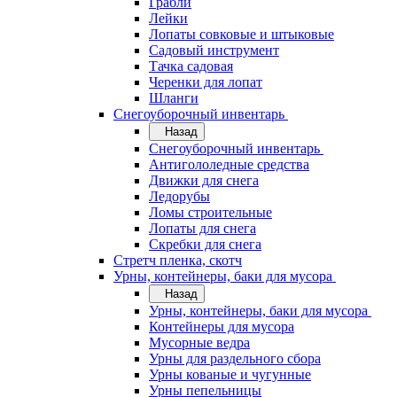
Грабли
Лейки
Лопаты совковые и штыковые
Садовый инструмент
Тачка садовая
Черенки для лопат
Шланги
Снегоуборочный инвентарь
Назад
Снегоуборочный инвентарь
Антигололедные средства
Движки для снега
Ледорубы
Ломы строительные
Лопаты для снега
Скребки для снега
Стретч пленка, скотч
Урны, контейнеры, баки для мусора
Назад
Урны, контейнеры, баки для мусора
Контейнеры для мусора
Мусорные ведра
Урны для раздельного сбора
Урны кованые и чугунные
Урны пепельницы