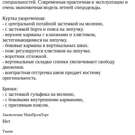
специальностей. Современная практичная в эксплуатации и
очень экономичная модель летней спецодежды.
Куртка укороченная:
- с центральной потайной застежкой на молнию,
- с застежкой борта и пояса на липучку.
- верхние карманы с клапанами и хлястиком,
застегивающимися на липучку.
- боковые карманы в вертикальных швах.
- пояс регулируется хлястиком на липучке.
- воротник отложной.
- вертикальные складки спинки увеличивают свободу
движения.
- контрастная отстрочка швов придает костюму
оригинальность.
Брюки:
- с застежкой гульфика на молнию,
- с боковыми внутренними карманами,
- с притачным поясом.
Заключение МинПромТорг
Нет
Ткани