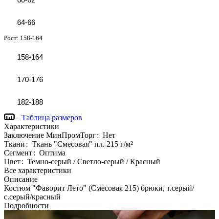
64-66
Рост:
158-164
158-164
170-176
182-188
Таблица размеров
Характеристики
Заключение МинПромТорг
:
Нет
Ткани
:
Ткань "Смесовая" пл. 215 г/м²
Сегмент
:
Оптима
Цвет
:
Темно-серый / Светло-серый / Красный
Все характеристики
Описание
Костюм "Фаворит Лето" (Смесовая 215) брюки, т.серый/
с.серый/красный
Подробности