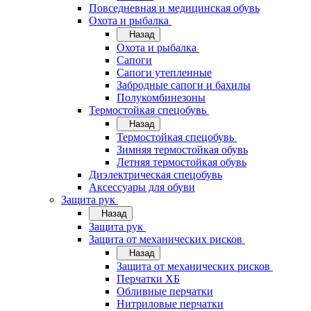
Повседневная и медицинская обувь
Охота и рыбалка
Назад
Охота и рыбалка
Сапоги
Сапоги утепленные
Забродные сапоги и бахилы
Полукомбинезоны
Термостойкая спецобувь
Назад
Термостойкая спецобувь
Зимняя термостойкая обувь
Летняя термостойкая обувь
Диэлектрическая спецобувь
Аксессуары для обуви
Защита рук
Назад
Защита рук
Защита от механических рисков
Назад
Защита от механических рисков
Перчатки ХБ
Обливные перчатки
Нитриловые перчатки