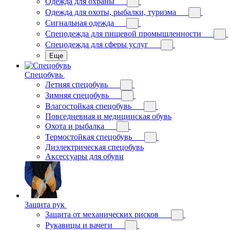
Одежда для охраны
Одежда для охоты, рыбалки, туризма
Сигнальная одежда
Спецодежда для пищевой промышленности
Спецодежда для сферы услуг
Еще
Спецобувь
Летняя спецобувь
Зимняя спецобувь
Влагостойкая спецобувь
Повседневная и медицинская обувь
Охота и рыбалка
Термостойкая спецобувь
Диэлектрическая спецобувь
Аксессуары для обуви
Защита рук
Защита от механических рисков
Рукавицы и вачеги