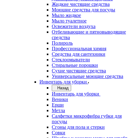
Жидкие чистящие средства
Моющие средства для посуды
Мыло жидкое
Мыло туалетное
Освежители воздуха
Отбеливающие и пятновыводящие
средства
Полироль
Профессиональная химия
Средства для сантехники
Стеклоомыватели
Стиральные порошки
Сухие чистящие средства
Универсальные моющие средства
Инвентарь для уборки
Назад
Инвентарь для уборки
Веники
Ерши
Метла
Салфетки микрофибра губки для
посуды
Сгоны для пола и стерки
Совки