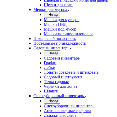
Швабры и насадки мопы для швабр
Щетки для пола
Мешки для мусора
Назад
Мешки для мусора
Мешки ПВД
Мешки под мусор
Мешки полипропиленовые
Пожарная безопасность
Постельные принадлежности
Садовый инвентарь
Назад
Садовый инвентарь
Грабли
Лейки
Лопаты совковые и штыковые
Садовый инструмент
Тачка садовая
Черенки для лопат
Шланги
Снегоуборочный инвентарь
Назад
Снегоуборочный инвентарь
Антигололедные средства
Движки для снега