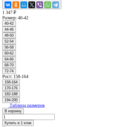
1 347 ₽
Размер:
40-42
40-42
44-46
48-50
52-54
56-58
60-62
64-66
68-70
72-74
Рост:
158-164
158-164
170-176
182-188
194-200
Таблица размеров
В корзину
Купить в 1 клик