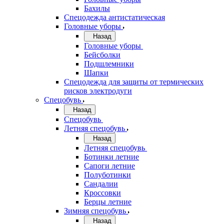
Бахилы
Спецодежда антистатическая
Головные уборы
Назад
Головные уборы
Бейсболки
Подшлемники
Шапки
Спецодежда для защиты от термических
рисков электродуги
Спецобувь
Назад
Спецобувь
Летняя спецобувь
Назад
Летняя спецобувь
Ботинки летние
Сапоги летние
Полуботинки
Сандалии
Кроссовки
Берцы летние
Зимняя спецобувь
Назад