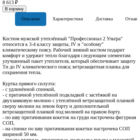
8 613 ₽
В корзину
Описание
Характеристики
Доставка
Отзывы
Костюм мужской утеплённый "Профессионал 2 Ультра"
относится к 3-4 классу защиты, IV и "особому"
климатическому поясу. Рабочий зимний костюм подарит
комфорт и удержит тепло благодаря следующим элементам:
улучшенный пакет утеплителя, который обеспечивает защиту
Тн до IV климатического пояса; ветрозащитная планка для
сохранения тепла.
Куртка прямого силуэта:
- с удлинённой спинкой,
- с притачной утеплённой подкладкой с застёжкой на
двухзамковую молнию с утеплённой ветрозащитной планкой
сверху молнии на левом борту и дополнительной
ветрозащитной планкой под молнией на правом борту.
- по шву притачивания кокеток на груди настрочена фигурная
СОП,
- на спинке по шву притачивания кокетки настрочена СОП
шириной 50 мм.
- рукава втачные, двухшовные, подкладка рукава с манжетой.