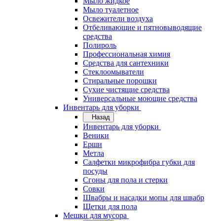
Мыло жидкое
Мыло туалетное
Освежители воздуха
Отбеливающие и пятновыводящие
средства
Полироль
Профессиональная химия
Средства для сантехники
Стеклоомыватели
Стиральные порошки
Сухие чистящие средства
Универсальные моющие средства
Инвентарь для уборки
Назад
Инвентарь для уборки
Веники
Ерши
Метла
Салфетки микрофибра губки для
посуды
Сгоны для пола и стерки
Совки
Швабры и насадки мопы для швабр
Щетки для пола
Мешки для мусора