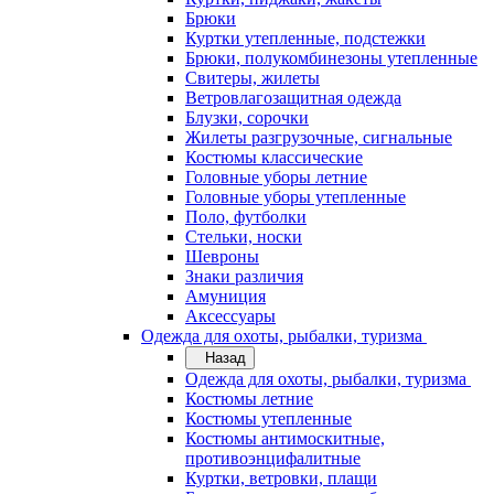
Брюки
Куртки утепленные, подстежки
Брюки, полукомбинезоны утепленные
Свитеры, жилеты
Ветровлагозащитная одежда
Блузки, сорочки
Жилеты разгрузочные, сигнальные
Костюмы классические
Головные уборы летние
Головные уборы утепленные
Поло, футболки
Стельки, носки
Шевроны
Знаки различия
Амуниция
Аксессуары
Одежда для охоты, рыбалки, туризма
Назад
Одежда для охоты, рыбалки, туризма
Костюмы летние
Костюмы утепленные
Костюмы антимоскитные,
противоэнцифалитные
Куртки, ветровки, плащи