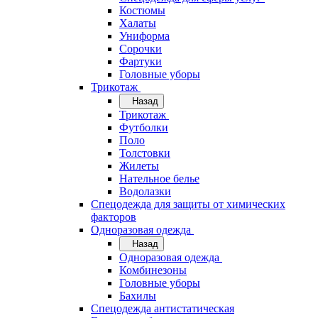
Костюмы
Халаты
Униформа
Сорочки
Фартуки
Головные уборы
Трикотаж
Назад
Трикотаж
Футболки
Поло
Толстовки
Жилеты
Нательное белье
Водолазки
Спецодежда для защиты от химических
факторов
Одноразовая одежда
Назад
Одноразовая одежда
Комбинезоны
Головные уборы
Бахилы
Спецодежда антистатическая