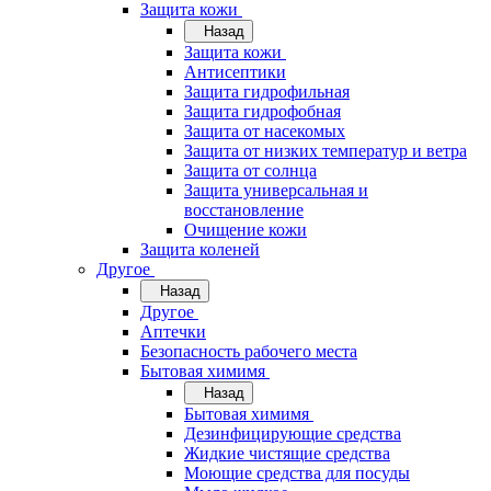
Защита кожи
Назад
Защита кожи
Антисептики
Защита гидрофильная
Защита гидрофобная
Защита от насекомых
Защита от низких температур и ветра
Защита от солнца
Защита универсальная и
восстановление
Очищение кожи
Защита коленей
Другое
Назад
Другое
Аптечки
Безопасность рабочего места
Бытовая химимя
Назад
Бытовая химимя
Дезинфицирующие средства
Жидкие чистящие средства
Моющие средства для посуды