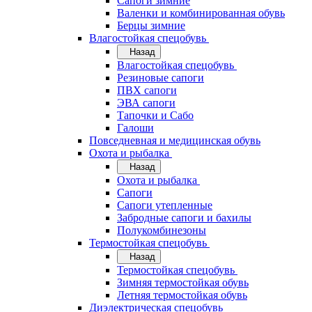
Сапоги зимние
Валенки и комбинированная обувь
Берцы зимние
Влагостойкая спецобувь
Назад
Влагостойкая спецобувь
Резиновые сапоги
ПВХ сапоги
ЭВА сапоги
Тапочки и Сабо
Галоши
Повседневная и медицинская обувь
Охота и рыбалка
Назад
Охота и рыбалка
Сапоги
Сапоги утепленные
Забродные сапоги и бахилы
Полукомбинезоны
Термостойкая спецобувь
Назад
Термостойкая спецобувь
Зимняя термостойкая обувь
Летняя термостойкая обувь
Диэлектрическая спецобувь