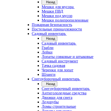
Назад
Мешки для мусора
Мешки ПВД
Мешки под мусор
Мешки полипропиленовые
Пожарная безопасность
Постельные принадлежности
Садовый инвентарь
Назад
Садовый инвентарь
Грабли
Лейки
Лопаты совковые и штыковые
Садовый инструмент
Тачка садовая
Черенки для лопат
Шланги
Снегоуборочный инвентарь
Назад
Снегоуборочный инвентарь
Антигололедные средства
Движки для снега
Ледорубы
Ломы строительные
Лопаты для снега