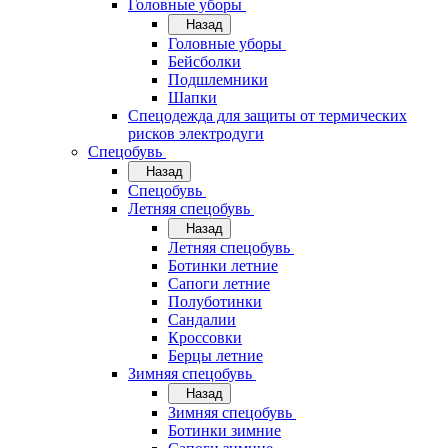
Головные уборы
Назад
Головные уборы
Бейсболки
Подшлемники
Шапки
Спецодежда для защиты от термических
рисков электродуги
Спецобувь
Назад
Спецобувь
Летняя спецобувь
Назад
Летняя спецобувь
Ботинки летние
Сапоги летние
Полуботинки
Сандалии
Кроссовки
Берцы летние
Зимняя спецобувь
Назад
Зимняя спецобувь
Ботинки зимние