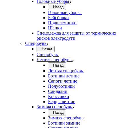
Головные уборы
Назад
Головные уборы
Бейсболки
Подшлемники
Шапки
Спецодежда для защиты от термических
рисков электродуги
Спецобувь
Назад
Спецобувь
Летняя спецобувь
Назад
Летняя спецобувь
Ботинки летние
Сапоги летние
Полуботинки
Сандалии
Кроссовки
Берцы летние
Зимняя спецобувь
Назад
Зимняя спецобувь
Ботинки зимние