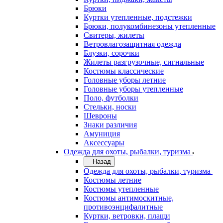
Брюки
Куртки утепленные, подстежки
Брюки, полукомбинезоны утепленные
Свитеры, жилеты
Ветровлагозащитная одежда
Блузки, сорочки
Жилеты разгрузочные, сигнальные
Костюмы классические
Головные уборы летние
Головные уборы утепленные
Поло, футболки
Стельки, носки
Шевроны
Знаки различия
Амуниция
Аксессуары
Одежда для охоты, рыбалки, туризма
Назад
Одежда для охоты, рыбалки, туризма
Костюмы летние
Костюмы утепленные
Костюмы антимоскитные,
противоэнцифалитные
Куртки, ветровки, плащи