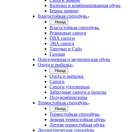
Сапоги зимние
Валенки и комбинированная обувь
Берцы зимние
Влагостойкая спецобувь
Назад
Влагостойкая спецобувь
Резиновые сапоги
ПВХ сапоги
ЭВА сапоги
Тапочки и Сабо
Галоши
Повседневная и медицинская обувь
Охота и рыбалка
Назад
Охота и рыбалка
Сапоги
Сапоги утепленные
Забродные сапоги и бахилы
Полукомбинезоны
Термостойкая спецобувь
Назад
Термостойкая спецобувь
Зимняя термостойкая обувь
Летняя термостойкая обувь
Диэлектрическая спецобувь