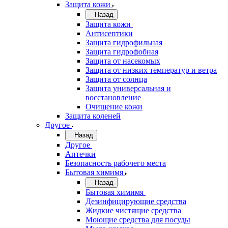
Защита кожи
Назад
Защита кожи
Антисептики
Защита гидрофильная
Защита гидрофобная
Защита от насекомых
Защита от низких температур и ветра
Защита от солнца
Защита универсальная и
восстановление
Очищение кожи
Защита коленей
Другое
Назад
Другое
Аптечки
Безопасность рабочего места
Бытовая химимя
Назад
Бытовая химимя
Дезинфицирующие средства
Жидкие чистящие средства
Моющие средства для посуды