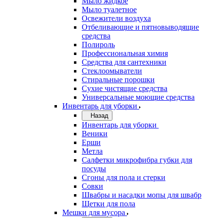
Мыло жидкое
Мыло туалетное
Освежители воздуха
Отбеливающие и пятновыводящие
средства
Полироль
Профессиональная химия
Средства для сантехники
Стеклоомыватели
Стиральные порошки
Сухие чистящие средства
Универсальные моющие средства
Инвентарь для уборки
Назад
Инвентарь для уборки
Веники
Ерши
Метла
Салфетки микрофибра губки для
посуды
Сгоны для пола и стерки
Совки
Швабры и насадки мопы для швабр
Щетки для пола
Мешки для мусора