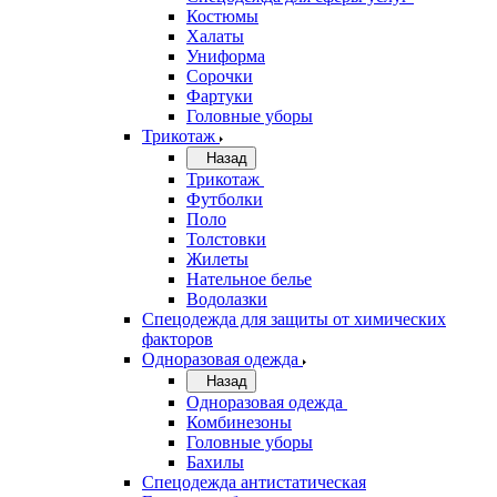
Костюмы
Халаты
Униформа
Сорочки
Фартуки
Головные уборы
Трикотаж
Назад
Трикотаж
Футболки
Поло
Толстовки
Жилеты
Нательное белье
Водолазки
Спецодежда для защиты от химических
факторов
Одноразовая одежда
Назад
Одноразовая одежда
Комбинезоны
Головные уборы
Бахилы
Спецодежда антистатическая