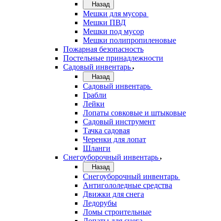
Назад
Мешки для мусора
Мешки ПВД
Мешки под мусор
Мешки полипропиленовые
Пожарная безопасность
Постельные принадлежности
Садовый инвентарь
Назад
Садовый инвентарь
Грабли
Лейки
Лопаты совковые и штыковые
Садовый инструмент
Тачка садовая
Черенки для лопат
Шланги
Снегоуборочный инвентарь
Назад
Снегоуборочный инвентарь
Антигололедные средства
Движки для снега
Ледорубы
Ломы строительные
Лопаты для снега