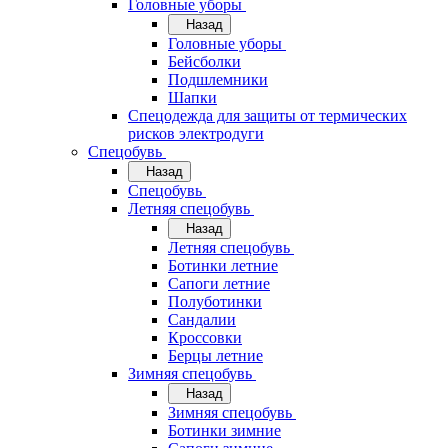
Головные уборы
Назад
Головные уборы
Бейсболки
Подшлемники
Шапки
Спецодежда для защиты от термических
рисков электродуги
Спецобувь
Назад
Спецобувь
Летняя спецобувь
Назад
Летняя спецобувь
Ботинки летние
Сапоги летние
Полуботинки
Сандалии
Кроссовки
Берцы летние
Зимняя спецобувь
Назад
Зимняя спецобувь
Ботинки зимние