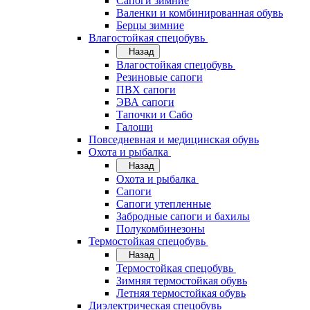
Сапоги зимние
Валенки и комбинированная обувь
Берцы зимние
Влагостойкая спецобувь
Назад
Влагостойкая спецобувь
Резиновые сапоги
ПВХ сапоги
ЭВА сапоги
Тапочки и Сабо
Галоши
Повседневная и медицинская обувь
Охота и рыбалка
Назад
Охота и рыбалка
Сапоги
Сапоги утепленные
Забродные сапоги и бахилы
Полукомбинезоны
Термостойкая спецобувь
Назад
Термостойкая спецобувь
Зимняя термостойкая обувь
Летняя термостойкая обувь
Диэлектрическая спецобувь