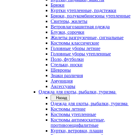
Брюки
Куртки утепленные, подстежки
Брюки, полукомбинезоны утепленные
Свитеры, жилеты
Ветровлагозащитная одежда
Блузки, сорочки
Жилеты разгрузочные, сигнальные
Костюмы классические
Головные уборы летние
Головные уборы утепленные
Поло, футболки
Стельки, носки
Шевроны
Знаки различия
Амуниция
Аксессуары
Одежда для охоты, рыбалки, туризма
Назад
Одежда для охоты, рыбалки, туризма
Костюмы летние
Костюмы утепленные
Костюмы антимоскитные,
противоэнцифалитные
Куртки, ветровки, плащи