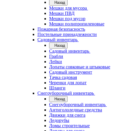
Назад
Мешки для мусора
Мешки ПВД
Мешки под мусор
Мешки полипропиленовые
Пожарная безопасность
Постельные принадлежности
Садовый инвентарь
Назад
Садовый инвентарь
Грабли
Лейки
Лопаты совковые и штыковые
Садовый инструмент
Тачка садовая
Черенки для лопат
Шланги
Снегоуборочный инвентарь
Назад
Снегоуборочный инвентарь
Антигололедные средства
Движки для снега
Ледорубы
Ломы строительные
Лопаты для снега