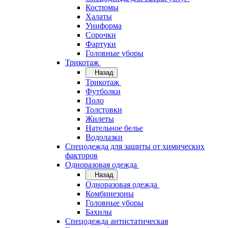
Костюмы
Халаты
Униформа
Сорочки
Фартуки
Головные уборы
Трикотаж
Назад
Трикотаж
Футболки
Поло
Толстовки
Жилеты
Нательное белье
Водолазки
Спецодежда для защиты от химических
факторов
Одноразовая одежда
Назад
Одноразовая одежда
Комбинезоны
Головные уборы
Бахилы
Спецодежда антистатическая