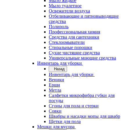
Мыло жидкое
Мыло туалетное
Освежители воздуха
Отбеливающие и пятновыводящие
средства
Полироль
Профессиональная химия
Средства для сантехники
Стеклоомыватели
Стиральные порошки
Сухие чистящие средства
Универсальные моющие средства
Инвентарь для уборки
Назад
Инвентарь для уборки
Веники
Ерши
Метла
Салфетки микрофибра губки для
посуды
Сгоны для пола и стерки
Совки
Швабры и насадки мопы для швабр
Щетки для пола
Мешки для мусора