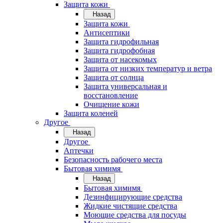
Защита кожи
Назад
Защита кожи
Антисептики
Защита гидрофильная
Защита гидрофобная
Защита от насекомых
Защита от низких температур и ветра
Защита от солнца
Защита универсальная и
восстановление
Очищение кожи
Защита коленей
Другое
Назад
Другое
Аптечки
Безопасность рабочего места
Бытовая химимя
Назад
Бытовая химимя
Дезинфицирующие средства
Жидкие чистящие средства
Моющие средства для посуды