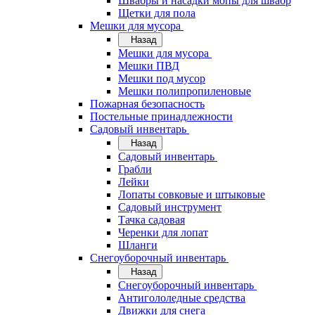
Швабры и насадки мопы для швабр
Щетки для пола
Мешки для мусора
Назад
Мешки для мусора
Мешки ПВД
Мешки под мусор
Мешки полипропиленовые
Пожарная безопасность
Постельные принадлежности
Садовый инвентарь
Назад
Садовый инвентарь
Грабли
Лейки
Лопаты совковые и штыковые
Садовый инструмент
Тачка садовая
Черенки для лопат
Шланги
Снегоуборочный инвентарь
Назад
Снегоуборочный инвентарь
Антигололедные средства
Движки для снега