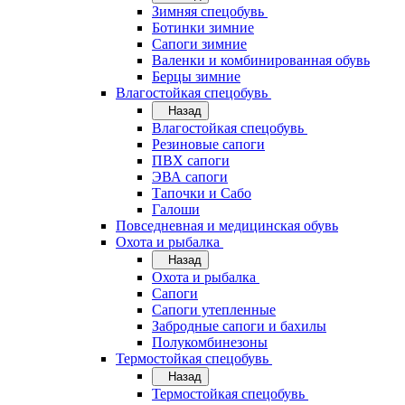
Зимняя спецобувь
Ботинки зимние
Сапоги зимние
Валенки и комбинированная обувь
Берцы зимние
Влагостойкая спецобувь
Назад
Влагостойкая спецобувь
Резиновые сапоги
ПВХ сапоги
ЭВА сапоги
Тапочки и Сабо
Галоши
Повседневная и медицинская обувь
Охота и рыбалка
Назад
Охота и рыбалка
Сапоги
Сапоги утепленные
Забродные сапоги и бахилы
Полукомбинезоны
Термостойкая спецобувь
Назад
Термостойкая спецобувь