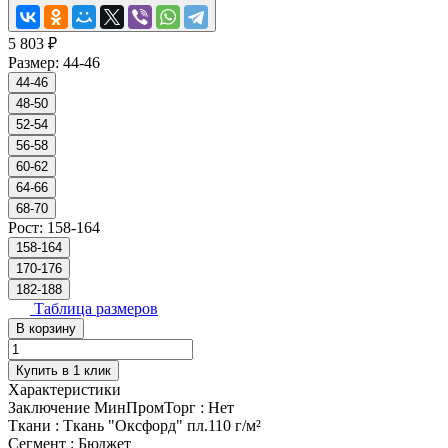
5 803 ₽
Размер:
44-46
44-46
48-50
52-54
56-58
60-62
64-66
68-70
Рост:
158-164
158-164
170-176
182-188
Таблица размеров
В корзину
Купить в 1 клик
Характеристики
Заключение МинПромТорг
:
Нет
Ткани
:
Ткань "Оксфорд" пл.110 г/м²
Сегмент
:
Бюджет