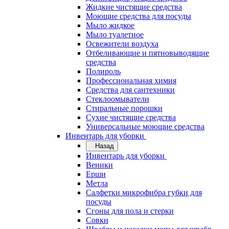
Жидкие чистящие средства
Моющие средства для посуды
Мыло жидкое
Мыло туалетное
Освежители воздуха
Отбеливающие и пятновыводящие
средства
Полироль
Профессиональная химия
Средства для сантехники
Стеклоомыватели
Стиральные порошки
Сухие чистящие средства
Универсальные моющие средства
Инвентарь для уборки
Назад
Инвентарь для уборки
Веники
Ерши
Метла
Салфетки микрофибра губки для
посуды
Сгоны для пола и стерки
Совки