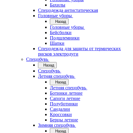
Бахилы
Спецодежда антистатическая
Головные уборы
Назад
Головные уборы
Бейсболки
Подшлемники
Шапки
Спецодежда для защиты от термических
рисков электродуги
Спецобувь
Назад
Спецобувь
Летняя спецобувь
Назад
Летняя спецобувь
Ботинки летние
Сапоги летние
Полуботинки
Сандалии
Кроссовки
Берцы летние
Зимняя спецобувь
Назад