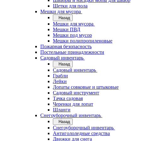
Швабры и насадки мопы для швабр
Щетки для пола
Мешки для мусора
Назад
Мешки для мусора
Мешки ПВД
Мешки под мусор
Мешки полипропиленовые
Пожарная безопасность
Постельные принадлежности
Садовый инвентарь
Назад
Садовый инвентарь
Грабли
Лейки
Лопаты совковые и штыковые
Садовый инструмент
Тачка садовая
Черенки для лопат
Шланги
Снегоуборочный инвентарь
Назад
Снегоуборочный инвентарь
Антигололедные средства
Движки для снега