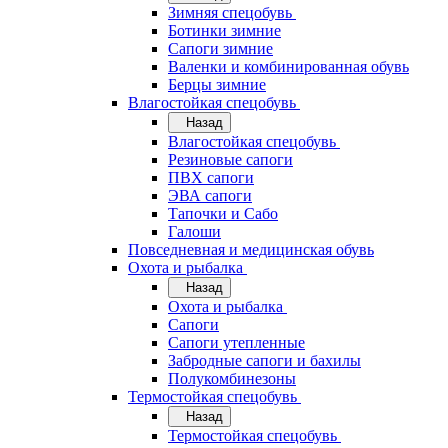
Зимняя спецобувь
Ботинки зимние
Сапоги зимние
Валенки и комбинированная обувь
Берцы зимние
Влагостойкая спецобувь
Назад
Влагостойкая спецобувь
Резиновые сапоги
ПВХ сапоги
ЭВА сапоги
Тапочки и Сабо
Галоши
Повседневная и медицинская обувь
Охота и рыбалка
Назад
Охота и рыбалка
Сапоги
Сапоги утепленные
Забродные сапоги и бахилы
Полукомбинезоны
Термостойкая спецобувь
Назад
Термостойкая спецобувь