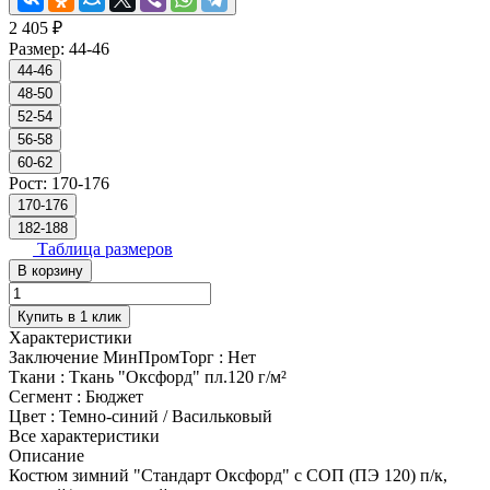
2 405 ₽
Размер:
44-46
44-46
48-50
52-54
56-58
60-62
Рост:
170-176
170-176
182-188
Таблица размеров
В корзину
Купить в 1 клик
Характеристики
Заключение МинПромТорг
:
Нет
Ткани
:
Ткань "Оксфорд" пл.120 г/м²
Сегмент
:
Бюджет
Цвет
:
Темно-синий / Васильковый
Все характеристики
Описание
Костюм зимний "Стандарт Оксфорд" с СОП (ПЭ 120) п/к,