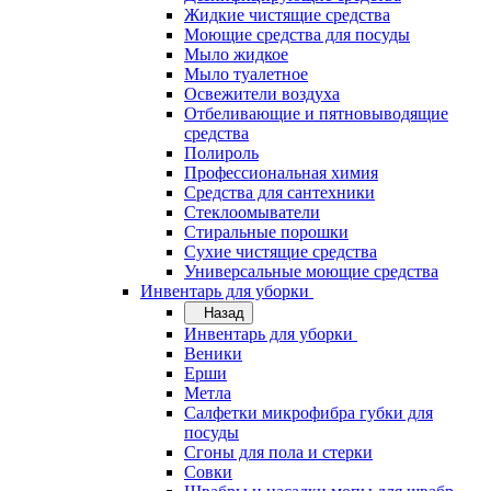
Жидкие чистящие средства
Моющие средства для посуды
Мыло жидкое
Мыло туалетное
Освежители воздуха
Отбеливающие и пятновыводящие
средства
Полироль
Профессиональная химия
Средства для сантехники
Стеклоомыватели
Стиральные порошки
Сухие чистящие средства
Универсальные моющие средства
Инвентарь для уборки
Назад
Инвентарь для уборки
Веники
Ерши
Метла
Салфетки микрофибра губки для
посуды
Сгоны для пола и стерки
Совки