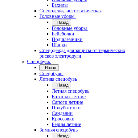
Бахилы
Спецодежда антистатическая
Головные уборы
Назад
Головные уборы
Бейсболки
Подшлемники
Шапки
Спецодежда для защиты от термических
рисков электродуги
Спецобувь
Назад
Спецобувь
Летняя спецобувь
Назад
Летняя спецобувь
Ботинки летние
Сапоги летние
Полуботинки
Сандалии
Кроссовки
Берцы летние
Зимняя спецобувь
Назад