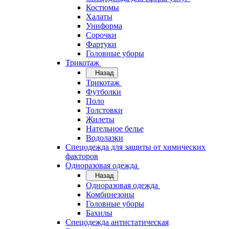
Костюмы
Халаты
Униформа
Сорочки
Фартуки
Головные уборы
Трикотаж
Назад
Трикотаж
Футболки
Поло
Толстовки
Жилеты
Нательное белье
Водолазки
Спецодежда для защиты от химических
факторов
Одноразовая одежда
Назад
Одноразовая одежда
Комбинезоны
Головные уборы
Бахилы
Спецодежда антистатическая