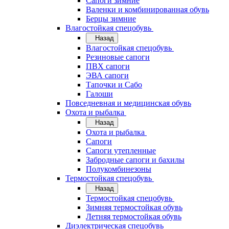
Сапоги зимние
Валенки и комбинированная обувь
Берцы зимние
Влагостойкая спецобувь
Назад
Влагостойкая спецобувь
Резиновые сапоги
ПВХ сапоги
ЭВА сапоги
Тапочки и Сабо
Галоши
Повседневная и медицинская обувь
Охота и рыбалка
Назад
Охота и рыбалка
Сапоги
Сапоги утепленные
Забродные сапоги и бахилы
Полукомбинезоны
Термостойкая спецобувь
Назад
Термостойкая спецобувь
Зимняя термостойкая обувь
Летняя термостойкая обувь
Диэлектрическая спецобувь