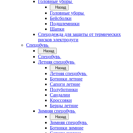
Головные уборы
Назад
Головные уборы
Бейсболки
Подшлемники
Шапки
Спецодежда для защиты от термических
рисков электродуги
Спецобувь
Назад
Спецобувь
Летняя спецобувь
Назад
Летняя спецобувь
Ботинки летние
Сапоги летние
Полуботинки
Сандалии
Кроссовки
Берцы летние
Зимняя спецобувь
Назад
Зимняя спецобувь
Ботинки зимние