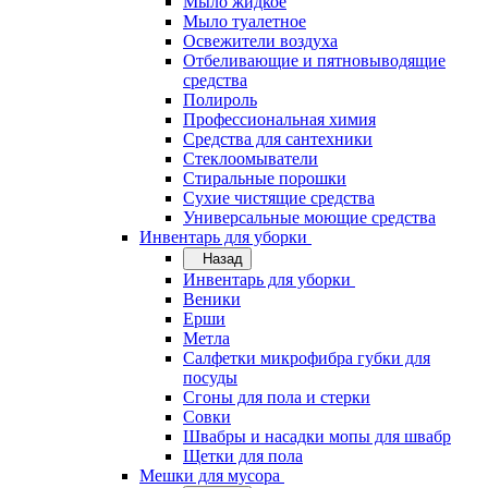
Мыло жидкое
Мыло туалетное
Освежители воздуха
Отбеливающие и пятновыводящие
средства
Полироль
Профессиональная химия
Средства для сантехники
Стеклоомыватели
Стиральные порошки
Сухие чистящие средства
Универсальные моющие средства
Инвентарь для уборки
Назад
Инвентарь для уборки
Веники
Ерши
Метла
Салфетки микрофибра губки для
посуды
Сгоны для пола и стерки
Совки
Швабры и насадки мопы для швабр
Щетки для пола
Мешки для мусора