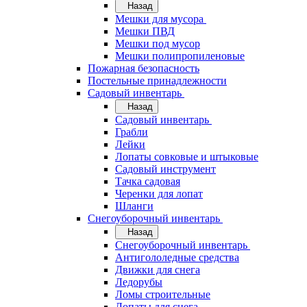
Назад
Мешки для мусора
Мешки ПВД
Мешки под мусор
Мешки полипропиленовые
Пожарная безопасность
Постельные принадлежности
Садовый инвентарь
Назад
Садовый инвентарь
Грабли
Лейки
Лопаты совковые и штыковые
Садовый инструмент
Тачка садовая
Черенки для лопат
Шланги
Снегоуборочный инвентарь
Назад
Снегоуборочный инвентарь
Антигололедные средства
Движки для снега
Ледорубы
Ломы строительные
Лопаты для снега