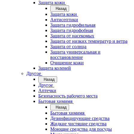
Защита кожи
Назад
Защита кожи
Антисептики
Защита гидрофильная
Защита гидрофобная
Защита от насекомых
Защита от низких температур и ветра
Защита от солнца
Защита универсальная и
восстановление
Очищение кожи
Защита коленей
Другое
Назад
Другое
Аптечки
Безопасность рабочего места
Бытовая химимя
Назад
Бытовая химимя
Дезинфицирующие средства
Жидкие чистящие средства
Моющие средства для посуды