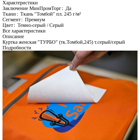
Характеристики
Заключение МинПромТорг
:
Да
Ткани
:
Ткань "Томбой" пл. 245 г/м²
Сегмент
:
Премиум
Цвет
:
Темно-серый / Серый
Все характеристики
Описание
Куртка женская "ТУРБО" (тк.Томбой,245) т.серый/серый
Подробности