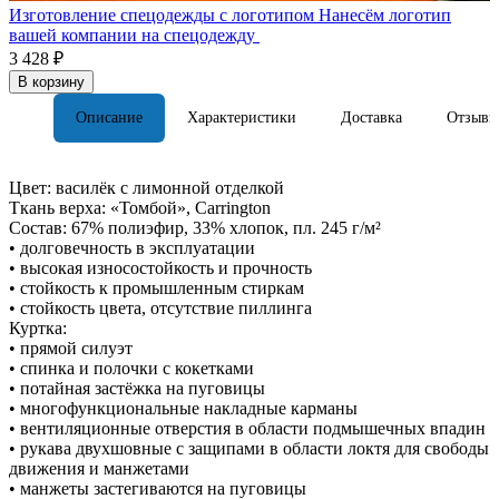
Изготовление спецодежды с логотипом
Нанесём логотип
вашей компании на спецодежду
3 428 ₽
В корзину
Описание
Характеристики
Доставка
Отзывы
Цвет: василёк с лимонной отделкой
Ткань верха: «Томбой», Carrington
Состав: 67% полиэфир, 33% хлопок, пл. 245 г/м²
• долговечность в эксплуатации
• высокая износостойкость и прочность
• стойкость к промышленным стиркам
• стойкость цвета, отсутствие пиллинга
Куртка:
• прямой силуэт
• спинка и полочки с кокетками
• потайная застёжка на пуговицы
• многофункциональные накладные карманы
• вентиляционные отверстия в области подмышечных впадин
• рукава двухшовные с защипами в области локтя для свободы
движения и манжетами
• манжеты застегиваются на пуговицы