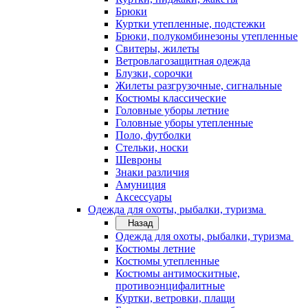
Брюки
Куртки утепленные, подстежки
Брюки, полукомбинезоны утепленные
Свитеры, жилеты
Ветровлагозащитная одежда
Блузки, сорочки
Жилеты разгрузочные, сигнальные
Костюмы классические
Головные уборы летние
Головные уборы утепленные
Поло, футболки
Стельки, носки
Шевроны
Знаки различия
Амуниция
Аксессуары
Одежда для охоты, рыбалки, туризма
Назад
Одежда для охоты, рыбалки, туризма
Костюмы летние
Костюмы утепленные
Костюмы антимоскитные,
противоэнцифалитные
Куртки, ветровки, плащи