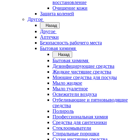
восстановление
Очищение кожи
Защита коленей
Другое
Назад
Другое
Аптечки
Безопасность рабочего места
Бытовая химимя
Назад
Бытовая химимя
Дезинфицирующие средства
Жидкие чистящие средства
Моющие средства для посуды
Мыло жидкое
Мыло туалетное
Освежители воздуха
Отбеливающие и пятновыводящие
средства
Полироль
Профессиональная химия
Средства для сантехники
Стеклоомыватели
Стиральные порошки
Сухие чистящие средства