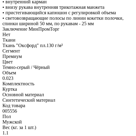
• внутренний карман
• внизу рукава внутренняя трикотажная манжета
• пристегивающийся капюшон с регулировкой объема
• световозвращающие полосы по линии кокетки полочки,
спинки шириной 50 мм, по рукавам - 25 мм
Заключение МинПромТорг
Нет
Ткани
Ткань "Оксфорд" пл.130 г/м²
Сегмент
Премиум
Цвет
Темно-серый / Чёрный
Объем
0.023
Комплектность
Куртка
Основной материал
Синтетический материал
Код товара
005556
Пол
Мужской
Вес (кг. за 1 шт.)
1.1