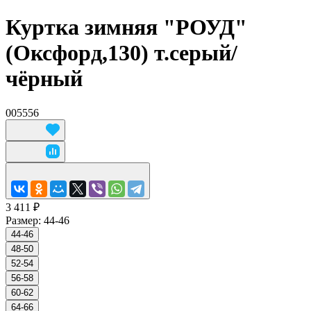
Куртка зимняя "РОУД"
(Оксфорд,130) т.серый/
чёрный
005556
3 411 ₽
Размер:
44-46
44-46
48-50
52-54
56-58
60-62
64-66