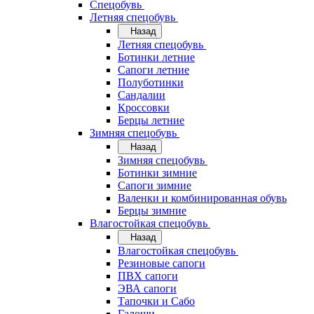
Спецобувь
Летняя спецобувь
Назад
Летняя спецобувь
Ботинки летние
Сапоги летние
Полуботинки
Сандалии
Кроссовки
Берцы летние
Зимняя спецобувь
Назад
Зимняя спецобувь
Ботинки зимние
Сапоги зимние
Валенки и комбинированная обувь
Берцы зимние
Влагостойкая спецобувь
Назад
Влагостойкая спецобувь
Резиновые сапоги
ПВХ сапоги
ЭВА сапоги
Тапочки и Сабо
Галоши