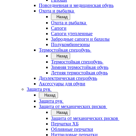
Повседневная и медицинская обувь
Охота и рыбалка
Назад
Охота и рыбалка
Сапоги
Сапоги утепленные
Забродные сапоги и бахилы
Полукомбинезоны
Термостойкая спецобувь
Назад
Термостойкая спецобувь
Зимняя термостойкая обувь
Летняя термостойкая обувь
Диэлектрическая спецобувь
Аксессуары для обуви
Защита рук
Назад
Защита рук
Защита от механических рисков
Назад
Защита от механических рисков
Перчатки ХБ
Обливные перчатки
Нитриловые перчатки