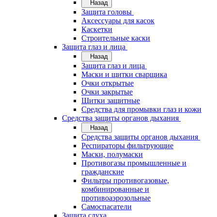
Назад
Защита головы
Аксессуары для касок
Каскетки
Строительные каски
Защита глаз и лица
Назад
Защита глаз и лица
Маски и щитки сварщика
Очки открытые
Очки закрытые
Щитки защитные
Средства для промывки глаз и кожи
Средства защиты органов дыхания
Назад
Средства защиты органов дыхания
Респираторы фильтрующие
Маски, полумаски
Противогазы промышленные и
гражданские
Фильтры противогазовые,
комбинированные и
противоаэрозольные
Самоспасатели
Защита слуха