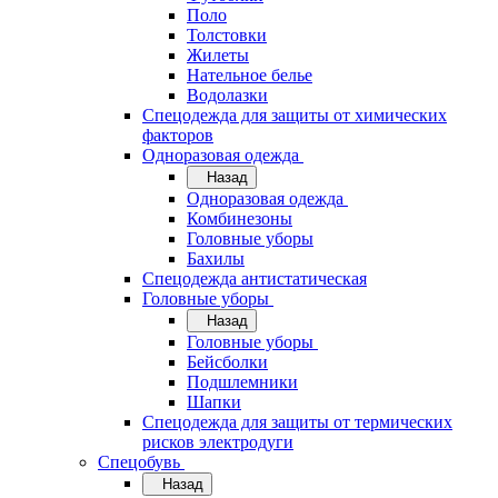
Поло
Толстовки
Жилеты
Нательное белье
Водолазки
Спецодежда для защиты от химических
факторов
Одноразовая одежда
Назад
Одноразовая одежда
Комбинезоны
Головные уборы
Бахилы
Спецодежда антистатическая
Головные уборы
Назад
Головные уборы
Бейсболки
Подшлемники
Шапки
Спецодежда для защиты от термических
рисков электродуги
Спецобувь
Назад