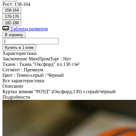
Рост:
158-164
158-164
170-176
182-188
Таблица размеров
В корзину
Купить в 1 клик
Характеристики
Заключение МинПромТорг
:
Нет
Ткани
:
Ткань "Оксфорд" пл.130 г/м²
Сегмент
:
Премиум
Цвет
:
Темно-серый / Чёрный
Все характеристики
Описание
Куртка зимняя "РОУД" (Оксфорд,130) т.серый/чёрный
Подробности