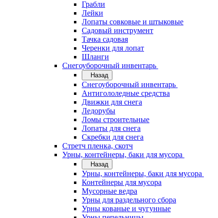
Грабли
Лейки
Лопаты совковые и штыковые
Садовый инструмент
Тачка садовая
Черенки для лопат
Шланги
Снегоуборочный инвентарь
Назад
Снегоуборочный инвентарь
Антигололедные средства
Движки для снега
Ледорубы
Ломы строительные
Лопаты для снега
Скребки для снега
Стретч пленка, скотч
Урны, контейнеры, баки для мусора
Назад
Урны, контейнеры, баки для мусора
Контейнеры для мусора
Мусорные ведра
Урны для раздельного сбора
Урны кованые и чугунные
Урны пепельницы