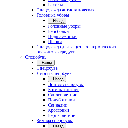
Бахилы
Спецодежда антистатическая
Головные уборы
Назад
Головные уборы
Бейсболки
Подшлемники
Шапки
Спецодежда для защиты от термических
рисков электродуги
Спецобувь
Назад
Спецобувь
Летняя спецобувь
Назад
Летняя спецобувь
Ботинки летние
Сапоги летние
Полуботинки
Сандалии
Кроссовки
Берцы летние
Зимняя спецобувь
Назад