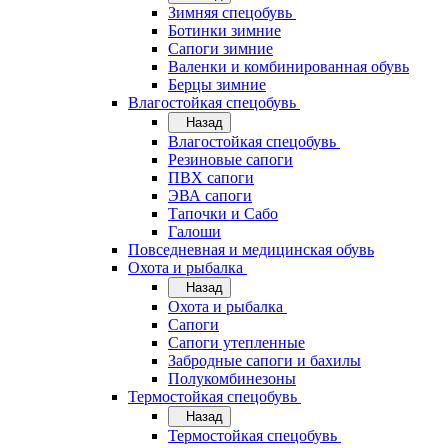
Зимняя спецобувь
Ботинки зимние
Сапоги зимние
Валенки и комбинированная обувь
Берцы зимние
Влагостойкая спецобувь
Назад
Влагостойкая спецобувь
Резиновые сапоги
ПВХ сапоги
ЭВА сапоги
Тапочки и Сабо
Галоши
Повседневная и медицинская обувь
Охота и рыбалка
Назад
Охота и рыбалка
Сапоги
Сапоги утепленные
Забродные сапоги и бахилы
Полукомбинезоны
Термостойкая спецобувь
Назад
Термостойкая спецобувь