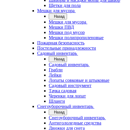
Швабры и насадки мопы для швабр
Щетки для пола
Мешки для мусора
Назад
Мешки для мусора
Мешки ПВД
Мешки под мусор
Мешки полипропиленовые
Пожарная безопасность
Постельные принадлежности
Садовый инвентарь
Назад
Садовый инвентарь
Грабли
Лейки
Лопаты совковые и штыковые
Садовый инструмент
Тачка садовая
Черенки для лопат
Шланги
Снегоуборочный инвентарь
Назад
Снегоуборочный инвентарь
Антигололедные средства
Движки для снега