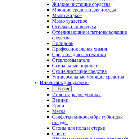
Жидкие чистящие средства
Моющие средства для посуды
Мыло жидкое
Мыло туалетное
Освежители воздуха
Отбеливающие и пятновыводящие
средства
Полироль
Профессиональная химия
Средства для сантехники
Стеклоомыватели
Стиральные порошки
Сухие чистящие средства
Универсальные моющие средства
Инвентарь для уборки
Назад
Инвентарь для уборки
Веники
Ерши
Метла
Салфетки микрофибра губки для
посуды
Сгоны для пола и стерки
Совки