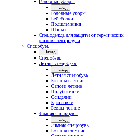
Головные уборы
Назад
Головные уборы
Бейсболки
Подшлемники
Шапки
Спецодежда для защиты от термических
рисков электродуги
Спецобувь
Назад
Спецобувь
Летняя спецобувь
Назад
Летняя спецобувь
Ботинки летние
Сапоги летние
Полуботинки
Сандалии
Кроссовки
Берцы летние
Зимняя спецобувь
Назад
Зимняя спецобувь
Ботинки зимние