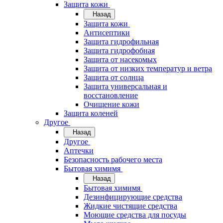
Защита кожи
Назад
Защита кожи
Антисептики
Защита гидрофильная
Защита гидрофобная
Защита от насекомых
Защита от низких температур и ветра
Защита от солнца
Защита универсальная и
восстановление
Очищение кожи
Защита коленей
Другое
Назад
Другое
Аптечки
Безопасность рабочего места
Бытовая химимя
Назад
Бытовая химимя
Дезинфицирующие средства
Жидкие чистящие средства
Моющие средства для посуды