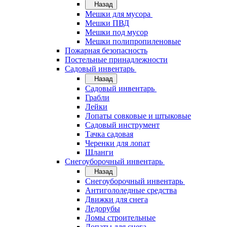
Назад
Мешки для мусора
Мешки ПВД
Мешки под мусор
Мешки полипропиленовые
Пожарная безопасность
Постельные принадлежности
Садовый инвентарь
Назад
Садовый инвентарь
Грабли
Лейки
Лопаты совковые и штыковые
Садовый инструмент
Тачка садовая
Черенки для лопат
Шланги
Снегоуборочный инвентарь
Назад
Снегоуборочный инвентарь
Антигололедные средства
Движки для снега
Ледорубы
Ломы строительные
Лопаты для снега