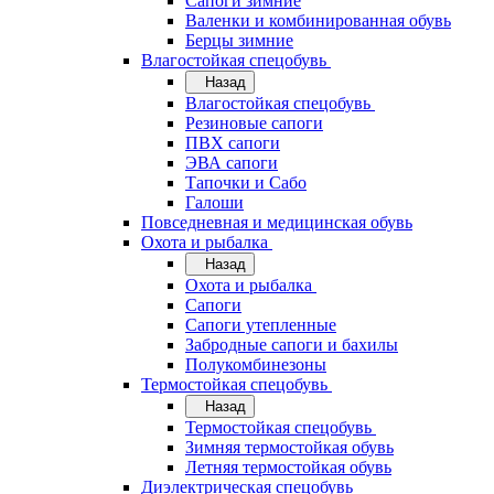
Сапоги зимние
Валенки и комбинированная обувь
Берцы зимние
Влагостойкая спецобувь
Назад
Влагостойкая спецобувь
Резиновые сапоги
ПВХ сапоги
ЭВА сапоги
Тапочки и Сабо
Галоши
Повседневная и медицинская обувь
Охота и рыбалка
Назад
Охота и рыбалка
Сапоги
Сапоги утепленные
Забродные сапоги и бахилы
Полукомбинезоны
Термостойкая спецобувь
Назад
Термостойкая спецобувь
Зимняя термостойкая обувь
Летняя термостойкая обувь
Диэлектрическая спецобувь