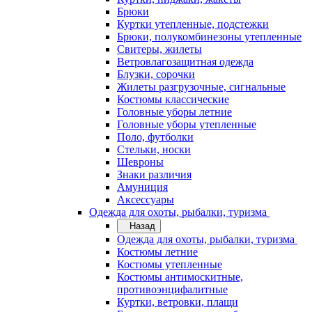
Брюки
Куртки утепленные, подстежки
Брюки, полукомбинезоны утепленные
Свитеры, жилеты
Ветровлагозащитная одежда
Блузки, сорочки
Жилеты разгрузочные, сигнальные
Костюмы классические
Головные уборы летние
Головные уборы утепленные
Поло, футболки
Стельки, носки
Шевроны
Знаки различия
Амуниция
Аксессуары
Одежда для охоты, рыбалки, туризма
Назад
Одежда для охоты, рыбалки, туризма
Костюмы летние
Костюмы утепленные
Костюмы антимоскитные,
противоэнцифалитные
Куртки, ветровки, плащи