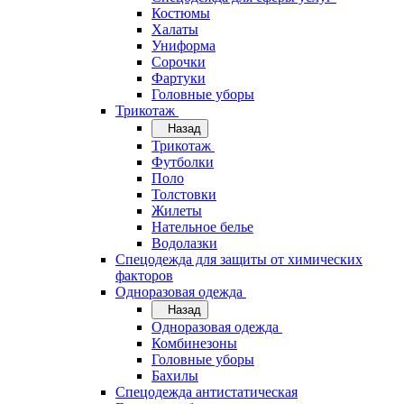
Костюмы
Халаты
Униформа
Сорочки
Фартуки
Головные уборы
Трикотаж
Назад
Трикотаж
Футболки
Поло
Толстовки
Жилеты
Нательное белье
Водолазки
Спецодежда для защиты от химических
факторов
Одноразовая одежда
Назад
Одноразовая одежда
Комбинезоны
Головные уборы
Бахилы
Спецодежда антистатическая