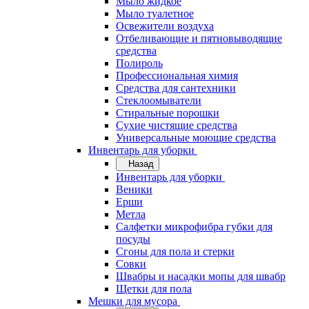
Мыло жидкое
Мыло туалетное
Освежители воздуха
Отбеливающие и пятновыводящие
средства
Полироль
Профессиональная химия
Средства для сантехники
Стеклоомыватели
Стиральные порошки
Сухие чистящие средства
Универсальные моющие средства
Инвентарь для уборки
Назад
Инвентарь для уборки
Веники
Ерши
Метла
Салфетки микрофибра губки для
посуды
Сгоны для пола и стерки
Совки
Швабры и насадки мопы для швабр
Щетки для пола
Мешки для мусора