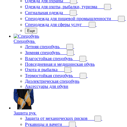
Одежда для охраны
Одежда для охоты, рыбалки, туризма
Сигнальная одежда
Спецодежда для пищевой промышленности
Спецодежда для сферы услуг
Еще
Спецобувь
Летняя спецобувь
Зимняя спецобувь
Влагостойкая спецобувь
Повседневная и медицинская обувь
Охота и рыбалка
Термостойкая спецобувь
Диэлектрическая спецобувь
Аксессуары для обуви
Защита рук
Защита от механических рисков
Рукавицы и вачеги