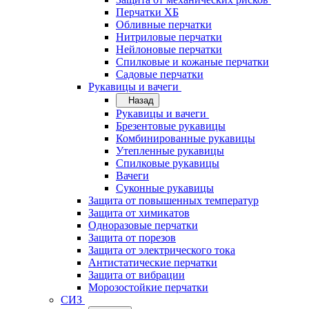
Перчатки ХБ
Обливные перчатки
Нитриловые перчатки
Нейлоновые перчатки
Спилковые и кожаные перчатки
Садовые перчатки
Рукавицы и вачеги
Назад
Рукавицы и вачеги
Брезентовые рукавицы
Комбинированные рукавицы
Утепленные рукавицы
Спилковые рукавицы
Вачеги
Суконные рукавицы
Защита от повышенных температур
Защита от химикатов
Одноразовые перчатки
Защита от порезов
Защита от электрического тока
Антистатические перчатки
Защита от вибрации
Морозостойкие перчатки
СИЗ