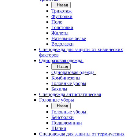
Назад
Трикотаж
Футболки
Поло
Толстовки
Жилеты
Нательное белье
Водолазки
Спецодежда для защиты от химических
факторов
Одноразовая одежда
Назад
Одноразовая одежда
Комбинезоны
Головные уборы
Бахилы
Спецодежда антистатическая
Головные уборы
Назад
Головные уборы
Бейсболки
Подшлемники
Шапки
Спецодежда для защиты от термических