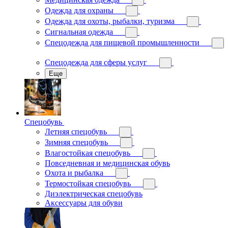
Одежда для охраны
Одежда для охоты, рыбалки, туризма
Сигнальная одежда
Спецодежда для пищевой промышленности
Спецодежда для сферы услуг
Еще
Спецобувь
Летняя спецобувь
Зимняя спецобувь
Влагостойкая спецобувь
Повседневная и медицинская обувь
Охота и рыбалка
Термостойкая спецобувь
Диэлектрическая спецобувь
Аксессуары для обуви