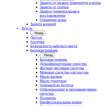
Защита от низких температур и ветра
Защита от солнца
Защита универсальная и
восстановление
Очищение кожи
Защита коленей
Другое
Назад
Другое
Аптечки
Безопасность рабочего места
Бытовая химимя
Назад
Бытовая химимя
Дезинфицирующие средства
Жидкие чистящие средства
Моющие средства для посуды
Мыло жидкое
Мыло туалетное
Освежители воздуха
Отбеливающие и пятновыводящие
средства
Полироль
Профессиональная химия