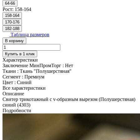
64-66
Рост:
158-164
158-164
170-176
182-188
Таблица размеров
В корзину
Купить в 1 клик
Характеристики
Заключение МинПромТорг
:
Нет
Ткани
:
Ткань "Полушерстяная"
Сегмент
:
Премиум
Цвет
:
Синий
Все характеристики
Описание
Свитер трикотажный с v-образным вырезом (Полушерстяная)
синий (4303)
Подробности