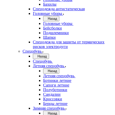
Бахилы
Спецодежда антистатическая
Головные уборы
Назад
Головные уборы
Бейсболки
Подшлемники
Шапки
Спецодежда для защиты от термических
рисков электродуги
Спецобувь
Назад
Спецобувь
Летняя спецобувь
Назад
Летняя спецобувь
Ботинки летние
Сапоги летние
Полуботинки
Сандалии
Кроссовки
Берцы летние
Зимняя спецобувь
Назад