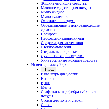
Жидкие чистящие средства
Моющие средства для посуды
Мыло жидкое
Мыло туалетное
Освежители воздуха
Отбеливающие и пятновыводящие
средства
Полироль
Профессиональная химия
Средства для сантехники
Стеклоомыватели
Стиральные порошки
Сухие чистящие средства
Универсальные моющие средства
Инвентарь для уборки
Назад
Инвентарь для уборки
Веники
Ерши
Метла
Салфетки микрофибра губки для
посуды
Сгоны для пола и стерки
Совки