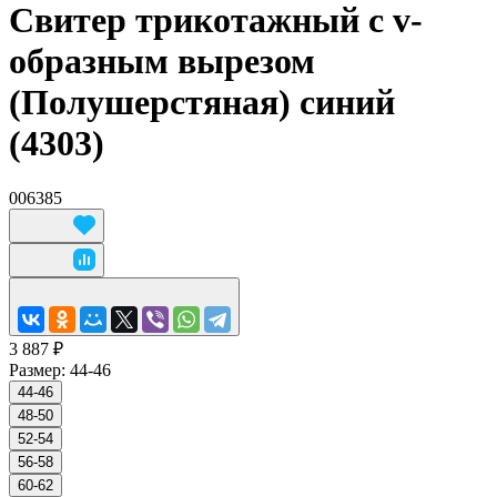
Свитер трикотажный с v-
образным вырезом
(Полушерстяная) синий
(4303)
006385
3 887 ₽
Размер:
44-46
44-46
48-50
52-54
56-58
60-62