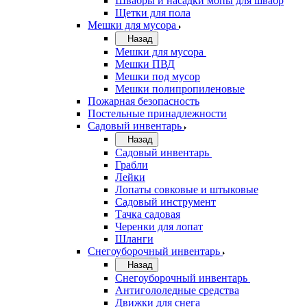
Швабры и насадки мопы для швабр
Щетки для пола
Мешки для мусора
Назад
Мешки для мусора
Мешки ПВД
Мешки под мусор
Мешки полипропиленовые
Пожарная безопасность
Постельные принадлежности
Садовый инвентарь
Назад
Садовый инвентарь
Грабли
Лейки
Лопаты совковые и штыковые
Садовый инструмент
Тачка садовая
Черенки для лопат
Шланги
Снегоуборочный инвентарь
Назад
Снегоуборочный инвентарь
Антигололедные средства
Движки для снега