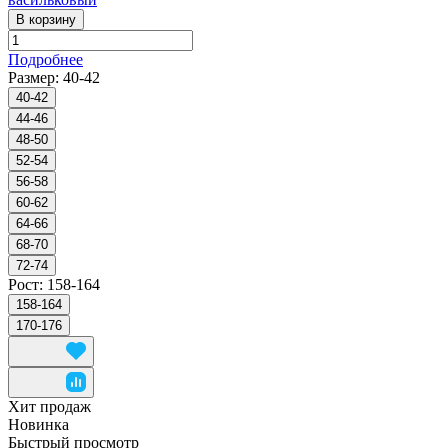
В корзину
Подробнее
Размер:
40-42
40-42
44-46
48-50
52-54
56-58
60-62
64-66
68-70
72-74
Рост:
158-164
158-164
170-176
Хит продаж
Новинка
Быстрый просмотр