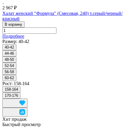
2 967 ₽
Халат женский "Формула" (Смесовая, 240) т.серый/черный/
красный
В корзину
Подробнее
Размер:
40-42
40-42
44-46
48-50
52-54
56-58
60-62
Рост:
158-164
158-164
170-176
Хит продаж
Быстрый просмотр