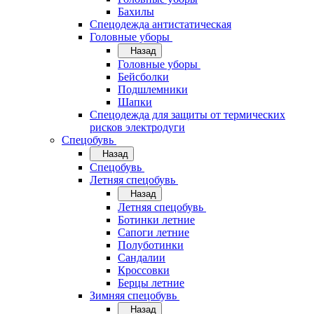
Бахилы
Спецодежда антистатическая
Головные уборы
Назад
Головные уборы
Бейсболки
Подшлемники
Шапки
Спецодежда для защиты от термических
рисков электродуги
Спецобувь
Назад
Спецобувь
Летняя спецобувь
Назад
Летняя спецобувь
Ботинки летние
Сапоги летние
Полуботинки
Сандалии
Кроссовки
Берцы летние
Зимняя спецобувь
Назад