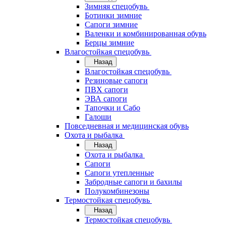
Зимняя спецобувь
Ботинки зимние
Сапоги зимние
Валенки и комбинированная обувь
Берцы зимние
Влагостойкая спецобувь
Назад
Влагостойкая спецобувь
Резиновые сапоги
ПВХ сапоги
ЭВА сапоги
Тапочки и Сабо
Галоши
Повседневная и медицинская обувь
Охота и рыбалка
Назад
Охота и рыбалка
Сапоги
Сапоги утепленные
Забродные сапоги и бахилы
Полукомбинезоны
Термостойкая спецобувь
Назад
Термостойкая спецобувь