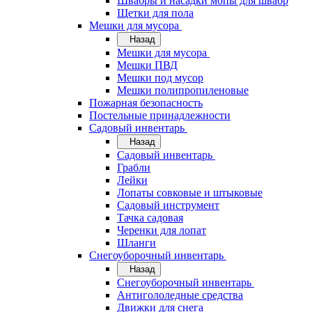
Швабры и насадки мопы для швабр
Щетки для пола
Мешки для мусора
Назад
Мешки для мусора
Мешки ПВД
Мешки под мусор
Мешки полипропиленовые
Пожарная безопасность
Постельные принадлежности
Садовый инвентарь
Назад
Садовый инвентарь
Грабли
Лейки
Лопаты совковые и штыковые
Садовый инструмент
Тачка садовая
Черенки для лопат
Шланги
Снегоуборочный инвентарь
Назад
Снегоуборочный инвентарь
Антигололедные средства
Движки для снега