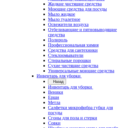
Жидкие чистящие средства
Моющие средства для посуды
Мыло жидкое
Мыло туалетное
Освежители воздуха
Отбеливающие и пятновыводящие
средства
Полироль
Профессиональная химия
Средства для сантехники
Стеклоомыватели
Стиральные порошки
Сухие чистящие средства
Универсальные моющие средства
Инвентарь для уборки
Назад
Инвентарь для уборки
Веники
Ерши
Метла
Салфетки микрофибра губки для
посуды
Сгоны для пола и стерки
Совки