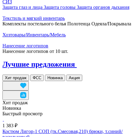
СИЗ
Защита глаз и лица
Защита головы
Защита органов дыхания
Текстиль и мягкий инвентарь
Комплекты постельного белья
Полотенца
Одеяла/Покрывала
Хозтовары/Инвентарь/Мебель
Нанесение логотипов
Нанесение логотипов от 10 шт.
Лучшие предложения
Хит продаж
ФСС
Новинка
Акция
Хит продаж
Новинка
Быстрый просмотр
1 383 ₽
Костюм Лигор-1 СОП (тк.Смесовая,210) брюки, т.синий/
васильковый