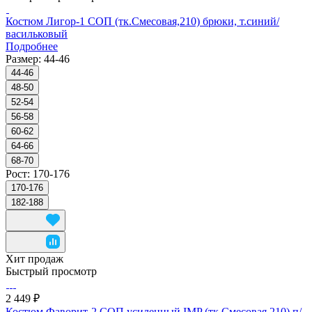
Костюм Лигор-1 СОП (тк.Смесовая,210) брюки, т.синий/
васильковый
Подробнее
Размер:
44-46
44-46
48-50
52-54
56-58
60-62
64-66
68-70
Рост:
170-176
170-176
182-188
Хит продаж
Быстрый просмотр
2 449 ₽
Костюм Фаворит-2 СОП усиленный IMP (тк.Смесовая,210) п/