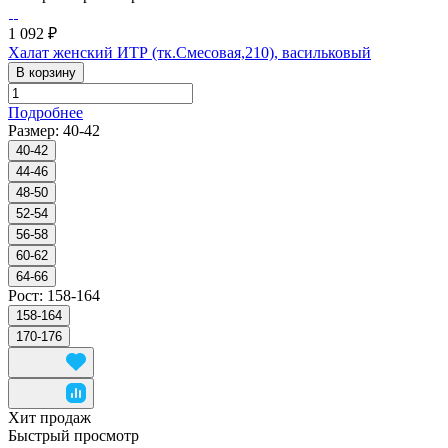
1 092 ₽
Халат женский ИТР (тк.Смесовая,210), васильковый
В корзину
Подробнее
Размер:
40-42
40-42
44-46
48-50
52-54
56-58
60-62
64-66
Рост:
158-164
158-164
170-176
Хит продаж
Быстрый просмотр