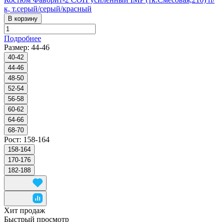
к, т.серый/серый/красный
В корзину
Подробнее
Размер:
44-46
40-42
44-46
48-50
52-54
56-58
60-62
64-66
68-70
Рост:
158-164
158-164
170-176
182-188
Хит продаж
Быстрый просмотр