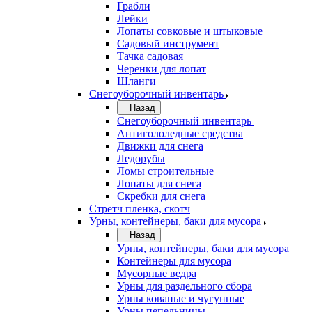
Грабли
Лейки
Лопаты совковые и штыковые
Садовый инструмент
Тачка садовая
Черенки для лопат
Шланги
Снегоуборочный инвентарь
Назад
Снегоуборочный инвентарь
Антигололедные средства
Движки для снега
Ледорубы
Ломы строительные
Лопаты для снега
Скребки для снега
Стретч пленка, скотч
Урны, контейнеры, баки для мусора
Назад
Урны, контейнеры, баки для мусора
Контейнеры для мусора
Мусорные ведра
Урны для раздельного сбора
Урны кованые и чугунные
Урны пепельницы