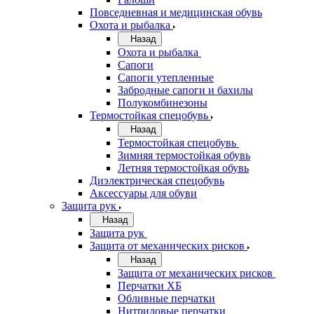
Повседневная и медицинская обувь
Охота и рыбалка
Назад
Охота и рыбалка
Сапоги
Сапоги утепленные
Забродные сапоги и бахилы
Полукомбинезоны
Термостойкая спецобувь
Назад
Термостойкая спецобувь
Зимняя термостойкая обувь
Летняя термостойкая обувь
Диэлектрическая спецобувь
Аксессуары для обуви
Защита рук
Назад
Защита рук
Защита от механических рисков
Назад
Защита от механических рисков
Перчатки ХБ
Обливные перчатки
Нитриловые перчатки