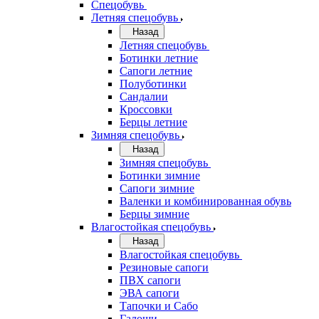
Спецобувь
Летняя спецобувь
Назад
Летняя спецобувь
Ботинки летние
Сапоги летние
Полуботинки
Сандалии
Кроссовки
Берцы летние
Зимняя спецобувь
Назад
Зимняя спецобувь
Ботинки зимние
Сапоги зимние
Валенки и комбинированная обувь
Берцы зимние
Влагостойкая спецобувь
Назад
Влагостойкая спецобувь
Резиновые сапоги
ПВХ сапоги
ЭВА сапоги
Тапочки и Сабо
Галоши