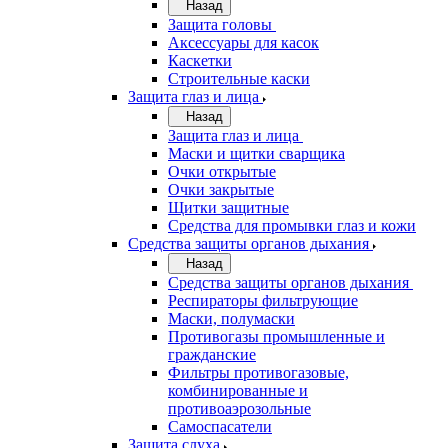
Назад
Защита головы
Аксессуары для касок
Каскетки
Строительные каски
Защита глаз и лица
Назад
Защита глаз и лица
Маски и щитки сварщика
Очки открытые
Очки закрытые
Щитки защитные
Средства для промывки глаз и кожи
Средства защиты органов дыхания
Назад
Средства защиты органов дыхания
Респираторы фильтрующие
Маски, полумаски
Противогазы промышленные и
гражданские
Фильтры противогазовые,
комбинированные и
противоаэрозольные
Самоспасатели
Защита слуха