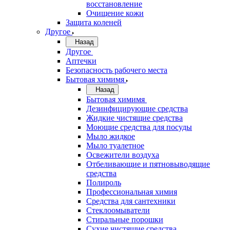
восстановление
Очищение кожи
Защита коленей
Другое
Назад
Другое
Аптечки
Безопасность рабочего места
Бытовая химимя
Назад
Бытовая химимя
Дезинфицирующие средства
Жидкие чистящие средства
Моющие средства для посуды
Мыло жидкое
Мыло туалетное
Освежители воздуха
Отбеливающие и пятновыводящие
средства
Полироль
Профессиональная химия
Средства для сантехники
Стеклоомыватели
Стиральные порошки
Сухие чистящие средства