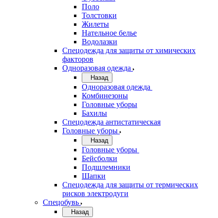
Поло
Толстовки
Жилеты
Нательное белье
Водолазки
Спецодежда для защиты от химических
факторов
Одноразовая одежда
Назад
Одноразовая одежда
Комбинезоны
Головные уборы
Бахилы
Спецодежда антистатическая
Головные уборы
Назад
Головные уборы
Бейсболки
Подшлемники
Шапки
Спецодежда для защиты от термических
рисков электродуги
Спецобувь
Назад