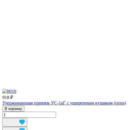
918 ₽
Удерживающая привязь УС-1аГ с уширенным кушаком (цепь)
В корзину