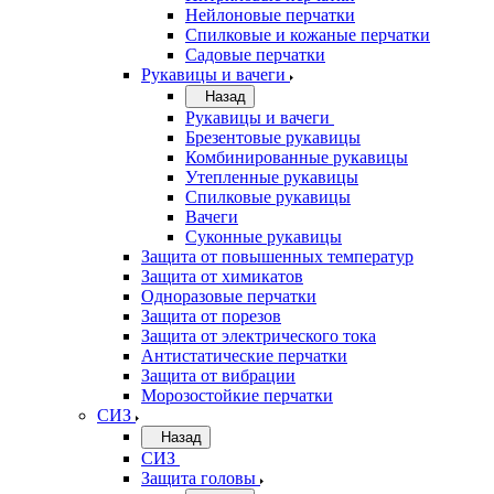
Нейлоновые перчатки
Спилковые и кожаные перчатки
Садовые перчатки
Рукавицы и вачеги
Назад
Рукавицы и вачеги
Брезентовые рукавицы
Комбинированные рукавицы
Утепленные рукавицы
Спилковые рукавицы
Вачеги
Суконные рукавицы
Защита от повышенных температур
Защита от химикатов
Одноразовые перчатки
Защита от порезов
Защита от электрического тока
Антистатические перчатки
Защита от вибрации
Морозостойкие перчатки
СИЗ
Назад
СИЗ
Защита головы