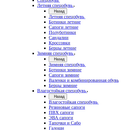
Спецобувь
Летняя спецобувь
Назад
Летняя спецобувь
Ботинки летние
Сапоги летние
Полуботинки
Сандалии
Кроссовки
Берцы летние
Зимняя спецобувь
Назад
Зимняя спецобувь
Ботинки зимние
Сапоги зимние
Валенки и комбинированная обувь
Берцы зимние
Влагостойкая спецобувь
Назад
Влагостойкая спецобувь
Резиновые сапоги
ПВХ сапоги
ЭВА сапоги
Тапочки и Сабо
Галоши