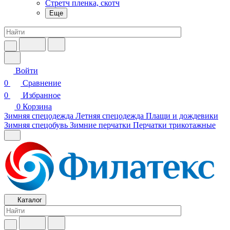
Стретч пленка, скотч
Еще
Войти
0
Сравнение
0
Избранное
0
Корзина
Зимняя спецодежда
Летняя спецодежда
Плащи и дождевики
Зимняя спецобувь
Зимние перчатки
Перчатки трикотажные
Каталог