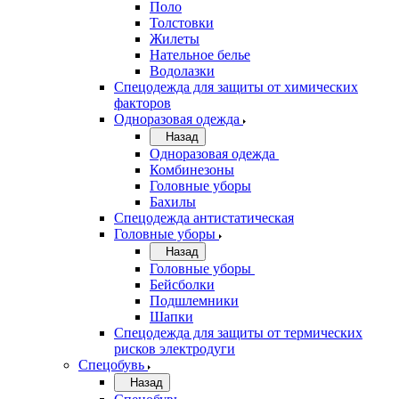
Поло
Толстовки
Жилеты
Нательное белье
Водолазки
Спецодежда для защиты от химических
факторов
Одноразовая одежда
Назад
Одноразовая одежда
Комбинезоны
Головные уборы
Бахилы
Спецодежда антистатическая
Головные уборы
Назад
Головные уборы
Бейсболки
Подшлемники
Шапки
Спецодежда для защиты от термических
рисков электродуги
Спецобувь
Назад