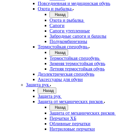
Повседневная и медицинская обувь
Охота и рыбалка
Назад
Охота и рыбалка
Сапоги
Сапоги утепленные
Забродные сапоги и бахилы
Полукомбинезоны
Термостойкая спецобувь
Назад
Термостойкая спецобувь
Зимняя термостойкая обувь
Летняя термостойкая обувь
Диэлектрическая спецобувь
Аксессуары для обуви
Защита рук
Назад
Защита рук
Защита от механических рисков
Назад
Защита от механических рисков
Перчатки ХБ
Обливные перчатки
Нитриловые перчатки