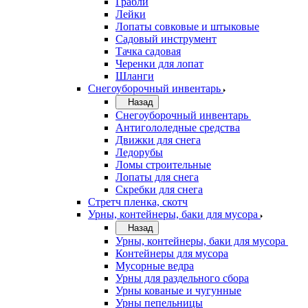
Грабли
Лейки
Лопаты совковые и штыковые
Садовый инструмент
Тачка садовая
Черенки для лопат
Шланги
Снегоуборочный инвентарь
Назад
Снегоуборочный инвентарь
Антигололедные средства
Движки для снега
Ледорубы
Ломы строительные
Лопаты для снега
Скребки для снега
Стретч пленка, скотч
Урны, контейнеры, баки для мусора
Назад
Урны, контейнеры, баки для мусора
Контейнеры для мусора
Мусорные ведра
Урны для раздельного сбора
Урны кованые и чугунные
Урны пепельницы