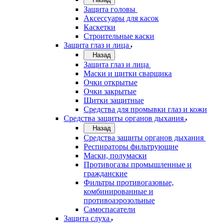
Защита головы
Аксессуары для касок
Каскетки
Строительные каски
Защита глаз и лица
Назад
Защита глаз и лица
Маски и щитки сварщика
Очки открытые
Очки закрытые
Щитки защитные
Средства для промывки глаз и кожи
Средства защиты органов дыхания
Назад
Средства защиты органов дыхания
Респираторы фильтрующие
Маски, полумаски
Противогазы промышленные и
гражданские
Фильтры противогазовые,
комбинированные и
противоаэрозольные
Самоспасатели
Защита слуха