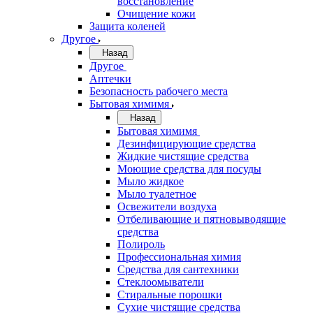
восстановление
Очищение кожи
Защита коленей
Другое
Назад
Другое
Аптечки
Безопасность рабочего места
Бытовая химимя
Назад
Бытовая химимя
Дезинфицирующие средства
Жидкие чистящие средства
Моющие средства для посуды
Мыло жидкое
Мыло туалетное
Освежители воздуха
Отбеливающие и пятновыводящие
средства
Полироль
Профессиональная химия
Средства для сантехники
Стеклоомыватели
Стиральные порошки
Сухие чистящие средства