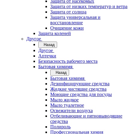
Защита от насекомых
Защита от низких температур и ветра
Защита от солнца
Защита универсальная и
восстановление
Очищение кожи
Защита коленей
Другое
Назад
Другое
Аптечки
Безопасность рабочего места
Бытовая химимя
Назад
Бытовая химимя
Дезинфицирующие средства
Жидкие чистящие средства
Моющие средства для посуды
Мыло жидкое
Мыло туалетное
Освежители воздуха
Отбеливающие и пятновыводящие
средства
Полироль
Профессиональная химия