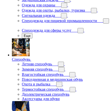
Одежда для охраны
Одежда для охоты, рыбалки, туризма
Сигнальная одежда
Спецодежда для пищевой промышленности
Спецодежда для сферы услуг
Еще
Спецобувь
Летняя спецобувь
Зимняя спецобувь
Влагостойкая спецобувь
Повседневная и медицинская обувь
Охота и рыбалка
Термостойкая спецобувь
Диэлектрическая спецобувь
Аксессуары для обуви