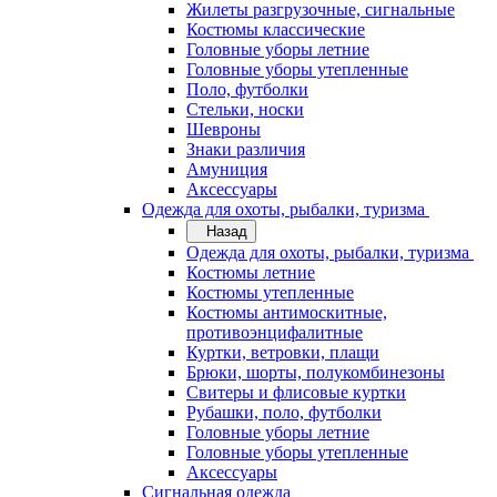
Жилеты разгрузочные, сигнальные
Костюмы классические
Головные уборы летние
Головные уборы утепленные
Поло, футболки
Стельки, носки
Шевроны
Знаки различия
Амуниция
Аксессуары
Одежда для охоты, рыбалки, туризма
Назад
Одежда для охоты, рыбалки, туризма
Костюмы летние
Костюмы утепленные
Костюмы антимоскитные,
противоэнцифалитные
Куртки, ветровки, плащи
Брюки, шорты, полукомбинезоны
Свитеры и флисовые куртки
Рубашки, поло, футболки
Головные уборы летние
Головные уборы утепленные
Аксессуары
Сигнальная одежда