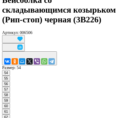
Бейсболка со
складывающимся козырьком
(Рип-стоп) черная (3В226)
Артикул: 006506
Размер:
54
54
55
56
57
58
59
60
61
62