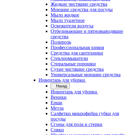
Жидкие чистящие средства
Моющие средства для посуды
Мыло жидкое
Мыло туалетное
Освежители воздуха
Отбеливающие и пятновыводящие
средства
Полироль
Профессиональная химия
Средства для сантехники
Стеклоомыватели
Стиральные порошки
Сухие чистящие средства
Универсальные моющие средства
Инвентарь для уборки
Назад
Инвентарь для уборки
Веники
Ерши
Метла
Салфетки микрофибра губки для
посуды
Сгоны для пола и стерки
Совки