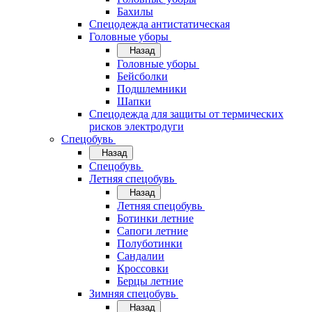
Бахилы
Спецодежда антистатическая
Головные уборы
Назад
Головные уборы
Бейсболки
Подшлемники
Шапки
Спецодежда для защиты от термических
рисков электродуги
Спецобувь
Назад
Спецобувь
Летняя спецобувь
Назад
Летняя спецобувь
Ботинки летние
Сапоги летние
Полуботинки
Сандалии
Кроссовки
Берцы летние
Зимняя спецобувь
Назад