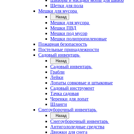
Швабры и насадки мопы для швабр
Щетки для пола
Мешки для мусора
Назад
Мешки для мусора
Мешки ПВД
Мешки под мусор
Мешки полипропиленовые
Пожарная безопасность
Постельные принадлежности
Садовый инвентарь
Назад
Садовый инвентарь
Грабли
Лейки
Лопаты совковые и штыковые
Садовый инструмент
Тачка садовая
Черенки для лопат
Шланги
Снегоуборочный инвентарь
Назад
Снегоуборочный инвентарь
Антигололедные средства
Движки для снега