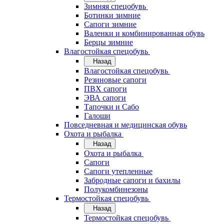
Зимняя спецобувь
Ботинки зимние
Сапоги зимние
Валенки и комбинированная обувь
Берцы зимние
Влагостойкая спецобувь
Назад
Влагостойкая спецобувь
Резиновые сапоги
ПВХ сапоги
ЭВА сапоги
Тапочки и Сабо
Галоши
Повседневная и медицинская обувь
Охота и рыбалка
Назад
Охота и рыбалка
Сапоги
Сапоги утепленные
Забродные сапоги и бахилы
Полукомбинезоны
Термостойкая спецобувь
Назад
Термостойкая спецобувь