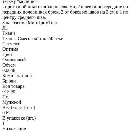
тесьму "молнию"
- притачной пояс с пятью шлевками, 2 шлевки по середине на
передних половинках брюк, 2 от боковых швов на 3 см и 1 по
центру среднего шва.
Заключение МинПромТорг
Да
Ткани
Ткань "Смесовая" пл. 245 г/м²
Сегмент
Оптима
Цвет
Оливковый
Объем
0.0048
Комплектность
Брюки
Код товара
012285
Пол
Мужской
Вес (кг. за 1 шт.)
0.62
В упаковке (шт.)
1
Назначение