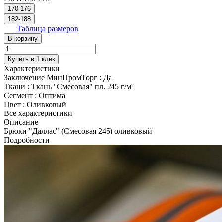
170-176
182-188
Таблица размеров
В корзину
Купить в 1 клик
Характеристики
Заключение МинПромТорг
:
Да
Ткани
:
Ткань "Смесовая" пл. 245 г/м²
Сегмент
:
Оптима
Цвет
:
Оливковый
Все характеристики
Описание
Брюки "Даллас" (Смесовая 245) оливковый
Подробности