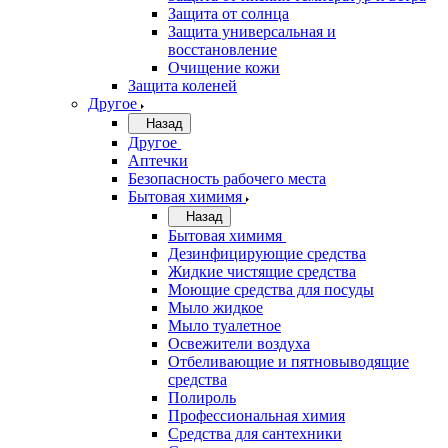
Защита от солнца
Защита универсальная и
восстановление
Очищение кожи
Защита коленей
Другое
Назад
Другое
Аптечки
Безопасность рабочего места
Бытовая химимя
Назад
Бытовая химимя
Дезинфицирующие средства
Жидкие чистящие средства
Моющие средства для посуды
Мыло жидкое
Мыло туалетное
Освежители воздуха
Отбеливающие и пятновыводящие
средства
Полироль
Профессиональная химия
Средства для сантехники