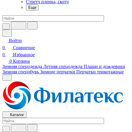
Стретч пленка, скотч
Еще
Войти
0
Сравнение
0
Избранное
0
Корзина
Зимняя спецодежда
Летняя спецодежда
Плащи и дождевики
Зимняя спецобувь
Зимние перчатки
Перчатки трикотажные
Каталог