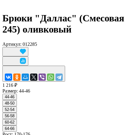
Брюки "Даллас" (Смесовая
245) оливковый
Артикул: 012285
1 216 ₽
Размер:
44-46
44-46
48-50
52-54
56-58
60-62
64-66
Рост:
170-176