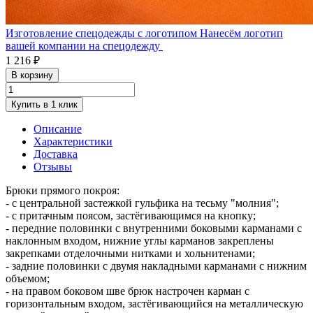
Изготовление спецодежды с логотипом
Нанесём логотип
вашей компании на спецодежду
1 216 ₽
В корзину
Купить в 1 клик
Описание
Характеристики
Доставка
Отзывы
Брюки прямого покроя:
- с центральной застежкой гульфика на тесьму "молния";
- с притачным поясом, застёгивающимся на кнопку;
- передние половинки с внутренними боковыми карманами с
наклонным входом, нижние углы карманов закреплены
закрепками отделочными нитками и хольнитенами;
- задние половинки с двумя накладными карманами с нижним
объемом;
- на правом боковом шве брюк настрочен карман с
горизонтальным входом, застёгивающийся на металлическую