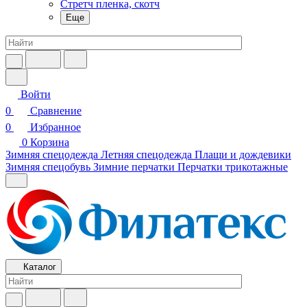
Стретч пленка, скотч
Еще
Войти
0
Сравнение
0
Избранное
0
Корзина
Зимняя спецодежда
Летняя спецодежда
Плащи и дождевики
Зимняя спецобувь
Зимние перчатки
Перчатки трикотажные
Каталог