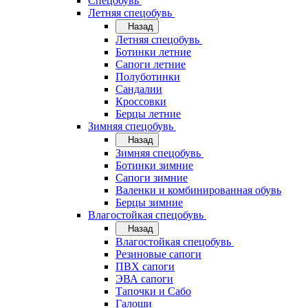
Спецобувь
Летняя спецобувь
Назад
Летняя спецобувь
Ботинки летние
Сапоги летние
Полуботинки
Сандалии
Кроссовки
Берцы летние
Зимняя спецобувь
Назад
Зимняя спецобувь
Ботинки зимние
Сапоги зимние
Валенки и комбинированная обувь
Берцы зимние
Влагостойкая спецобувь
Назад
Влагостойкая спецобувь
Резиновые сапоги
ПВХ сапоги
ЭВА сапоги
Тапочки и Сабо
Галоши