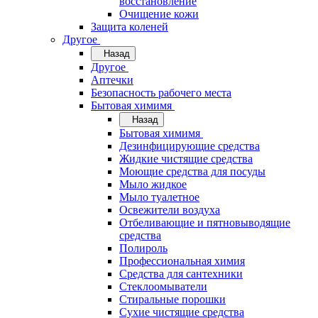
восстановление
Очищение кожи
Защита коленей
Другое
Назад
Другое
Аптечки
Безопасность рабочего места
Бытовая химимя
Назад
Бытовая химимя
Дезинфицирующие средства
Жидкие чистящие средства
Моющие средства для посуды
Мыло жидкое
Мыло туалетное
Освежители воздуха
Отбеливающие и пятновыводящие
средства
Полироль
Профессиональная химия
Средства для сантехники
Стеклоомыватели
Стиральные порошки
Сухие чистящие средства