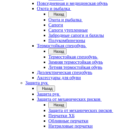
Повседневная и медицинская обувь
Охота и рыбалка
Назад
Охота и рыбалка
Сапоги
Сапоги утепленные
Забродные сапоги и бахилы
Полукомбинезоны
Термостойкая спецобувь
Назад
Термостойкая спецобувь
Зимняя термостойкая обувь
Летняя термостойкая обувь
Диэлектрическая спецобувь
Аксессуары для обуви
Защита рук
Назад
Защита рук
Защита от механических рисков
Назад
Защита от механических рисков
Перчатки ХБ
Обливные перчатки
Нитриловые перчатки