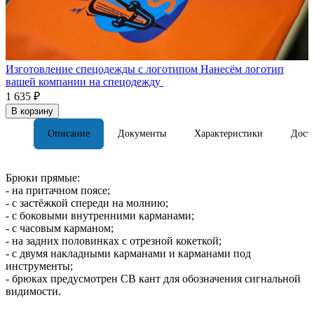
Изготовление спецодежды с логотипом
Нанесём логотип
вашей компании на спецодежду
1 635 ₽
В корзину
Описание
Документы
Характеристики
Дост
Брюки прямые:
- на притачном поясе;
- с застёжкой спереди на молнию;
- с боковыми внутренними карманами;
- с часовым карманом;
- на задних половинках с отрезной кокеткой;
- с двумя накладными карманами и карманами под
инструменты;
- брюках предусмотрен СВ кант для обозначения сигнальной
видимости.