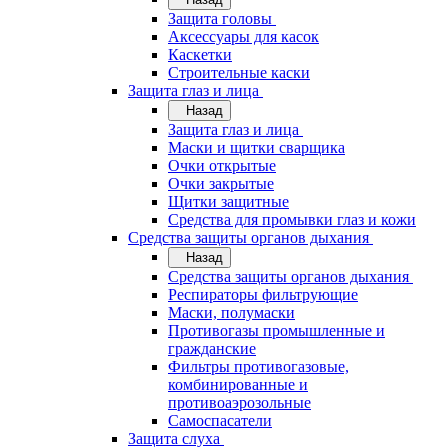
Защита головы
Аксессуары для касок
Каскетки
Строительные каски
Защита глаз и лица
Назад
Защита глаз и лица
Маски и щитки сварщика
Очки открытые
Очки закрытые
Щитки защитные
Средства для промывки глаз и кожи
Средства защиты органов дыхания
Назад
Средства защиты органов дыхания
Респираторы фильтрующие
Маски, полумаски
Противогазы промышленные и
гражданские
Фильтры противогазовые,
комбинированные и
противоаэрозольные
Самоспасатели
Защита слуха