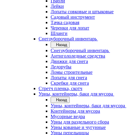
Грабли
Лейки
Лопаты совковые и штыковые
Садовый инструмент
Тачка садовая
Черенки для лопат
Шланги
Снегоуборочный инвентарь
Назад
Снегоуборочный инвентарь
Антигололедные средства
Движки для снега
Ледорубы
Ломы строительные
Лопаты для снега
Скребки для снега
Стретч пленка, скотч
Урны, контейнеры, баки для мусора
Назад
Урны, контейнеры, баки для мусора
Контейнеры для мусора
Мусорные ведра
Урны для раздельного сбора
Урны кованые и чугунные
Урны пепельницы