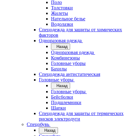
Поло
Толстовки
Жилеты
Нательное белье
Водолазки
Спецодежда для защиты от химических
факторов
Одноразовая одежда
Назад
Одноразовая одежда
Комбинезоны
Головные уборы
Бахилы
Спецодежда антистатическая
Головные уборы
Назад
Головные уборы
Бейсболки
Подшлемники
Шапки
Спецодежда для защиты от термических
рисков электродуги
Спецобувь
Назад