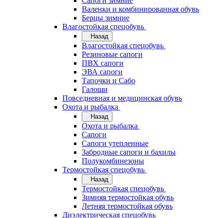
Сапоги зимние
Валенки и комбинированная обувь
Берцы зимние
Влагостойкая спецобувь
Назад
Влагостойкая спецобувь
Резиновые сапоги
ПВХ сапоги
ЭВА сапоги
Тапочки и Сабо
Галоши
Повседневная и медицинская обувь
Охота и рыбалка
Назад
Охота и рыбалка
Сапоги
Сапоги утепленные
Забродные сапоги и бахилы
Полукомбинезоны
Термостойкая спецобувь
Назад
Термостойкая спецобувь
Зимняя термостойкая обувь
Летняя термостойкая обувь
Диэлектрическая спецобувь