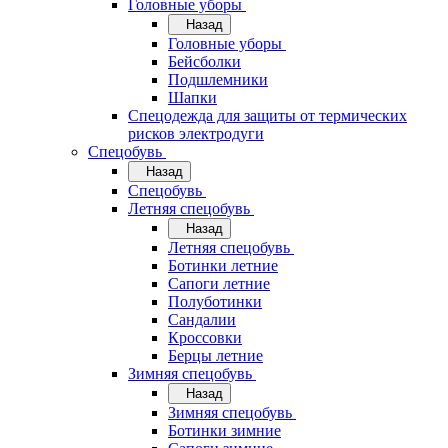
Головные уборы
Назад
Головные уборы
Бейсболки
Подшлемники
Шапки
Спецодежда для защиты от термических
рисков электродуги
Спецобувь
Назад
Спецобувь
Летняя спецобувь
Назад
Летняя спецобувь
Ботинки летние
Сапоги летние
Полуботинки
Сандалии
Кроссовки
Берцы летние
Зимняя спецобувь
Назад
Зимняя спецобувь
Ботинки зимние