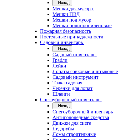
Назад
Мешки для мусора
Мешки ПВД
Мешки под мусор
Мешки полипропиленовые
Пожарная безопасность
Постельные принадлежности
Садовый инвентарь
Назад
Садовый инвентарь
Грабли
Лейки
Лопаты совковые и штыковые
Садовый инструмент
Тачка садовая
Черенки для лопат
Шланги
Снегоуборочный инвентарь
Назад
Снегоуборочный инвентарь
Антигололедные средства
Движки для снега
Ледорубы
Ломы строительные
Лопаты для снега