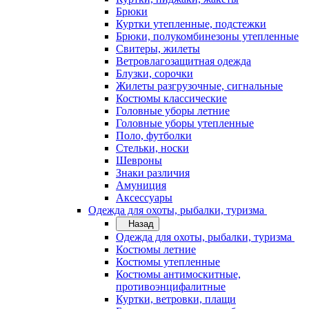
Брюки
Куртки утепленные, подстежки
Брюки, полукомбинезоны утепленные
Свитеры, жилеты
Ветровлагозащитная одежда
Блузки, сорочки
Жилеты разгрузочные, сигнальные
Костюмы классические
Головные уборы летние
Головные уборы утепленные
Поло, футболки
Стельки, носки
Шевроны
Знаки различия
Амуниция
Аксессуары
Одежда для охоты, рыбалки, туризма
Назад
Одежда для охоты, рыбалки, туризма
Костюмы летние
Костюмы утепленные
Костюмы антимоскитные,
противоэнцифалитные
Куртки, ветровки, плащи