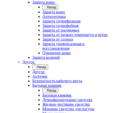
Защита кожи
Назад
Защита кожи
Антисептики
Защита гидрофильная
Защита гидрофобная
Защита от насекомых
Защита от низких температур и ветра
Защита от солнца
Защита универсальная и
восстановление
Очищение кожи
Защита коленей
Другое
Назад
Другое
Аптечки
Безопасность рабочего места
Бытовая химимя
Назад
Бытовая химимя
Дезинфицирующие средства
Жидкие чистящие средства
Моющие средства для посуды