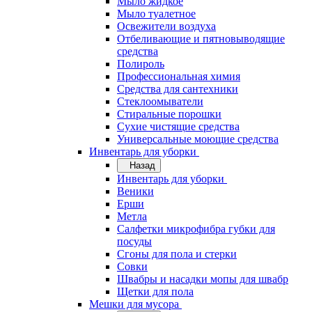
Мыло жидкое
Мыло туалетное
Освежители воздуха
Отбеливающие и пятновыводящие
средства
Полироль
Профессиональная химия
Средства для сантехники
Стеклоомыватели
Стиральные порошки
Сухие чистящие средства
Универсальные моющие средства
Инвентарь для уборки
Назад
Инвентарь для уборки
Веники
Ерши
Метла
Салфетки микрофибра губки для
посуды
Сгоны для пола и стерки
Совки
Швабры и насадки мопы для швабр
Щетки для пола
Мешки для мусора