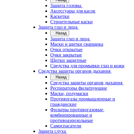
Защита головы
Аксессуары для касок
Каскетки
Строительные каски
Защита глаз и лица
Назад
Защита глаз и лица
Маски и щитки сварщика
Очки открытые
Очки закрытые
Щитки защитные
Средства для промывки глаз и кожи
Средства защиты органов дыхания
Назад
Средства защиты органов дыхания
Респираторы фильтрующие
Маски, полумаски
Противогазы промышленные и
гражданские
Фильтры противогазовые,
комбинированные и
противоаэрозольные
Самоспасатели
Защита слуха