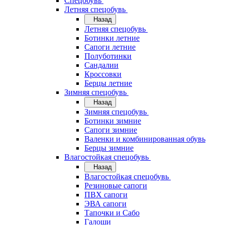
Спецобувь
Летняя спецобувь
Назад
Летняя спецобувь
Ботинки летние
Сапоги летние
Полуботинки
Сандалии
Кроссовки
Берцы летние
Зимняя спецобувь
Назад
Зимняя спецобувь
Ботинки зимние
Сапоги зимние
Валенки и комбинированная обувь
Берцы зимние
Влагостойкая спецобувь
Назад
Влагостойкая спецобувь
Резиновые сапоги
ПВХ сапоги
ЭВА сапоги
Тапочки и Сабо
Галоши