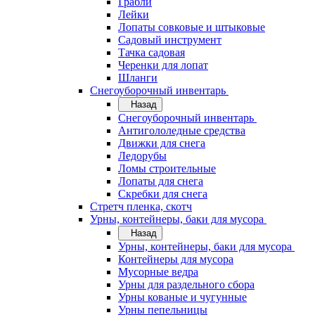
Грабли
Лейки
Лопаты совковые и штыковые
Садовый инструмент
Тачка садовая
Черенки для лопат
Шланги
Снегоуборочный инвентарь
Назад
Снегоуборочный инвентарь
Антигололедные средства
Движки для снега
Ледорубы
Ломы строительные
Лопаты для снега
Скребки для снега
Стретч пленка, скотч
Урны, контейнеры, баки для мусора
Назад
Урны, контейнеры, баки для мусора
Контейнеры для мусора
Мусорные ведра
Урны для раздельного сбора
Урны кованые и чугунные
Урны пепельницы