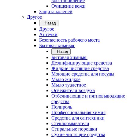
восстановление
Очищение кожи
Защита коленей
Другое
Назад
Другое
Аптечки
Безопасность рабочего места
Бытовая химимя
Назад
Бытовая химимя
Дезинфицирующие средства
Жидкие чистящие средства
Моющие средства для посуды
Мыло жидкое
Мыло туалетное
Освежители воздуха
Отбеливающие и пятновыводящие
средства
Полироль
Профессиональная химия
Средства для сантехники
Стеклоомыватели
Стиральные порошки
Сухие чистящие средства