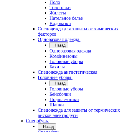
Поло
Толстовки
Жилеты
Нательное белье
Водолазки
Спецодежда для защиты от химических
факторов
Одноразовая одежда
Назад
Одноразовая одежда
Комбинезоны
Головные уборы
Бахилы
Спецодежда антистатическая
Головные уборы
Назад
Головные уборы
Бейсболки
Подшлемники
Шапки
Спецодежда для защиты от термических
рисков электродуги
Спецобувь
Назад