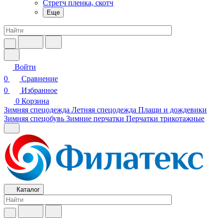
Стретч пленка, скотч
Еще
Войти
0
Сравнение
0
Избранное
0
Корзина
Зимняя спецодежда
Летняя спецодежда
Плащи и дождевики
Зимняя спецобувь
Зимние перчатки
Перчатки трикотажные
Каталог