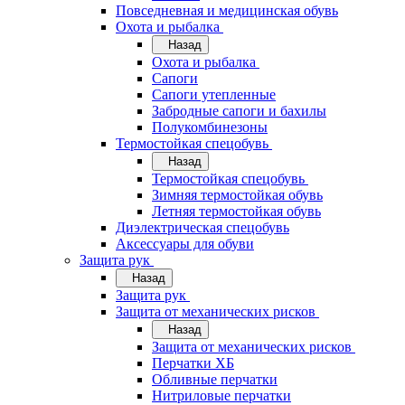
Повседневная и медицинская обувь
Охота и рыбалка
Назад
Охота и рыбалка
Сапоги
Сапоги утепленные
Забродные сапоги и бахилы
Полукомбинезоны
Термостойкая спецобувь
Назад
Термостойкая спецобувь
Зимняя термостойкая обувь
Летняя термостойкая обувь
Диэлектрическая спецобувь
Аксессуары для обуви
Защита рук
Назад
Защита рук
Защита от механических рисков
Назад
Защита от механических рисков
Перчатки ХБ
Обливные перчатки
Нитриловые перчатки