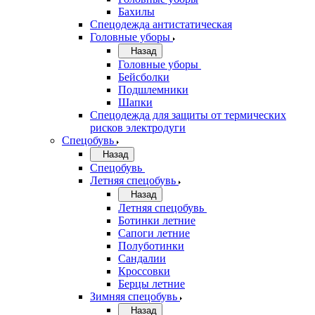
Бахилы
Спецодежда антистатическая
Головные уборы
Назад
Головные уборы
Бейсболки
Подшлемники
Шапки
Спецодежда для защиты от термических
рисков электродуги
Спецобувь
Назад
Спецобувь
Летняя спецобувь
Назад
Летняя спецобувь
Ботинки летние
Сапоги летние
Полуботинки
Сандалии
Кроссовки
Берцы летние
Зимняя спецобувь
Назад