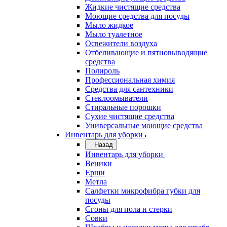
Жидкие чистящие средства
Моющие средства для посуды
Мыло жидкое
Мыло туалетное
Освежители воздуха
Отбеливающие и пятновыводящие
средства
Полироль
Профессиональная химия
Средства для сантехники
Стеклоомыватели
Стиральные порошки
Сухие чистящие средства
Универсальные моющие средства
Инвентарь для уборки
Назад
Инвентарь для уборки
Веники
Ерши
Метла
Салфетки микрофибра губки для
посуды
Сгоны для пола и стерки
Совки