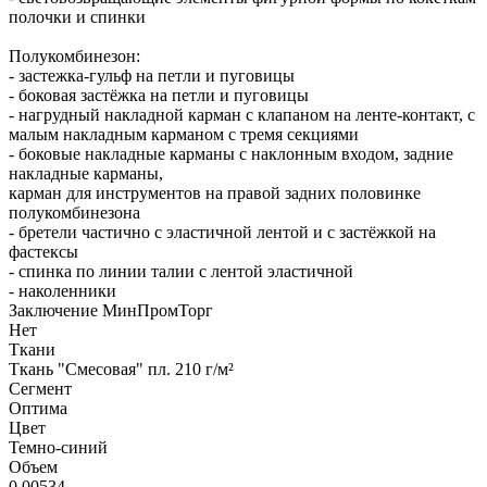
полочки и спинки
Полукомбинезон:
- застежка-гульф на петли и пуговицы
- боковая застёжка на петли и пуговицы
- нагрудный накладной карман с клапаном на ленте-контакт, с
малым накладным карманом с тремя секциями
- боковые накладные карманы с наклонным входом, задние
накладные карманы,
карман для инструментов на правой задних половинке
полукомбинезона
- бретели частично с эластичной лентой и с застёжкой на
фастексы
- спинка по линии талии с лентой эластичной
- наколенники
Заключение МинПромТорг
Нет
Ткани
Ткань "Смесовая" пл. 210 г/м²
Сегмент
Оптима
Цвет
Темно-синий
Объем
0.00534