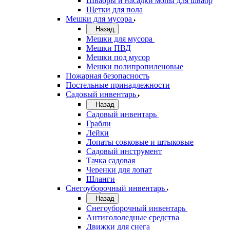
Швабры и насадки мопы для швабр
Щетки для пола
Мешки для мусора
Назад
Мешки для мусора
Мешки ПВД
Мешки под мусор
Мешки полипропиленовые
Пожарная безопасность
Постельные принадлежности
Садовый инвентарь
Назад
Садовый инвентарь
Грабли
Лейки
Лопаты совковые и штыковые
Садовый инструмент
Тачка садовая
Черенки для лопат
Шланги
Снегоуборочный инвентарь
Назад
Снегоуборочный инвентарь
Антигололедные средства
Движки для снега