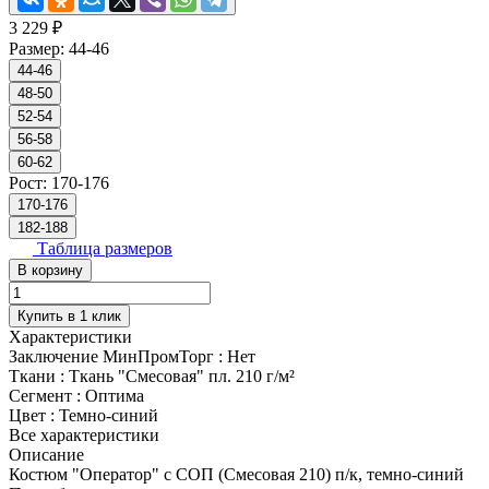
3 229 ₽
Размер:
44-46
44-46
48-50
52-54
56-58
60-62
Рост:
170-176
170-176
182-188
Таблица размеров
В корзину
Купить в 1 клик
Характеристики
Заключение МинПромТорг
:
Нет
Ткани
:
Ткань "Смесовая" пл. 210 г/м²
Сегмент
:
Оптима
Цвет
:
Темно-синий
Все характеристики
Описание
Костюм "Оператор" с СОП (Смесовая 210) п/к, темно-синий