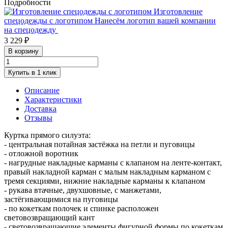
Подробности
Изготовление
спецодежды с логотипом
Нанесём логотип вашей компании
на спецодежду
3 229 ₽
В корзину
Купить в 1 клик
Описание
Характеристики
Доставка
Отзывы
Куртка прямого силуэта:
- центральная потайная застёжка на петли и пуговицы
- отложной воротник
- нагрудные накладные карманы с клапаном на ленте-контакт,
правый накладной карман с малым накладным карманом с
тремя секциями, нижние накладные карманы к клапаном
- рукава втачные, двухшовные, с манжетами,
застёгивающимися на пуговицы
- по кокеткам полочек и спинке расположен
световозвращающий кант
- световозвращающие элементы фигурной формы по кокеткам