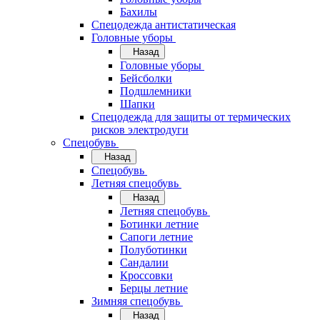
Бахилы
Спецодежда антистатическая
Головные уборы
Назад
Головные уборы
Бейсболки
Подшлемники
Шапки
Спецодежда для защиты от термических
рисков электродуги
Спецобувь
Назад
Спецобувь
Летняя спецобувь
Назад
Летняя спецобувь
Ботинки летние
Сапоги летние
Полуботинки
Сандалии
Кроссовки
Берцы летние
Зимняя спецобувь
Назад