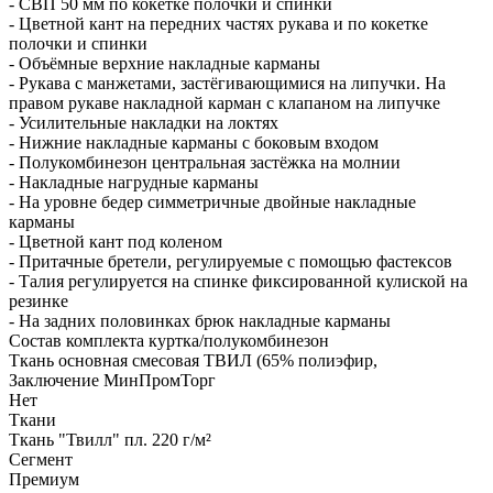
- СВП 50 мм по кокетке полочки и спинки
- Цветной кант на передних частях рукава и по кокетке
полочки и спинки
- Объёмные верхние накладные карманы
- Рукава с манжетами, застёгивающимися на липучки. На
правом рукаве накладной карман с клапаном на липучке
- Усилительные накладки на локтях
- Нижние накладные карманы с боковым входом
- Полукомбинезон центральная застёжка на молнии
- Накладные нагрудные карманы
- На уровне бедер симметричные двойные накладные
карманы
- Цветной кант под коленом
- Притачные бретели, регулируемые с помощью фастексов
- Талия регулируется на спинке фиксированной кулиской на
резинке
- На задних половинках брюк накладные карманы
Состав комплекта куртка/полукомбинезон
Ткань основная смесовая ТВИЛ (65% полиэфир,
Заключение МинПромТорг
Нет
Ткани
Ткань "Твилл" пл. 220 г/м²
Сегмент
Премиум