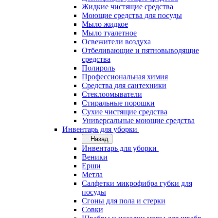
Жидкие чистящие средства
Моющие средства для посуды
Мыло жидкое
Мыло туалетное
Освежители воздуха
Отбеливающие и пятновыводящие
средства
Полироль
Профессиональная химия
Средства для сантехники
Стеклоомыватели
Стиральные порошки
Сухие чистящие средства
Универсальные моющие средства
Инвентарь для уборки
Назад
Инвентарь для уборки
Веники
Ерши
Метла
Салфетки микрофибра губки для
посуды
Сгоны для пола и стерки
Совки