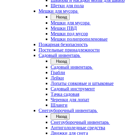
Швабры и насадки мопы для швабр
Щетки для пола
Мешки для мусора
Назад
Мешки для мусора
Мешки ПВД
Мешки под мусор
Мешки полипропиленовые
Пожарная безопасность
Постельные принадлежности
Садовый инвентарь
Назад
Садовый инвентарь
Грабли
Лейки
Лопаты совковые и штыковые
Садовый инструмент
Тачка садовая
Черенки для лопат
Шланги
Снегоуборочный инвентарь
Назад
Снегоуборочный инвентарь
Антигололедные средства
Движки для снега