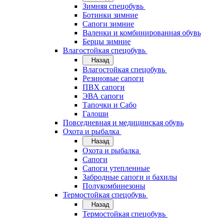
Зимняя спецобувь
Ботинки зимние
Сапоги зимние
Валенки и комбинированная обувь
Берцы зимние
Влагостойкая спецобувь
Назад
Влагостойкая спецобувь
Резиновые сапоги
ПВХ сапоги
ЭВА сапоги
Тапочки и Сабо
Галоши
Повседневная и медицинская обувь
Охота и рыбалка
Назад
Охота и рыбалка
Сапоги
Сапоги утепленные
Забродные сапоги и бахилы
Полукомбинезоны
Термостойкая спецобувь
Назад
Термостойкая спецобувь