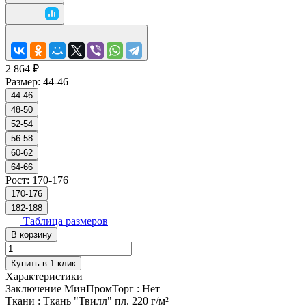
2 864 ₽
Размер:
44-46
44-46
48-50
52-54
56-58
60-62
64-66
Рост:
170-176
170-176
182-188
Таблица размеров
В корзину
Купить в 1 клик
Характеристики
Заключение МинПромТорг
:
Нет
Ткани
:
Ткань "Твилл" пл. 220 г/м²