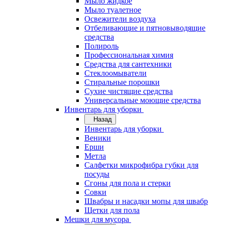
Мыло жидкое
Мыло туалетное
Освежители воздуха
Отбеливающие и пятновыводящие
средства
Полироль
Профессиональная химия
Средства для сантехники
Стеклоомыватели
Стиральные порошки
Сухие чистящие средства
Универсальные моющие средства
Инвентарь для уборки
Назад
Инвентарь для уборки
Веники
Ерши
Метла
Салфетки микрофибра губки для
посуды
Сгоны для пола и стерки
Совки
Швабры и насадки мопы для швабр
Щетки для пола
Мешки для мусора