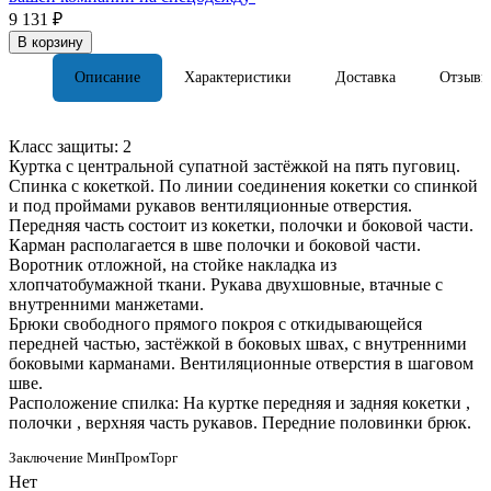
9 131 ₽
В корзину
Описание
Характеристики
Доставка
Отзывы
Класс защиты: 2
Куртка с центральной супатной застёжкой на пять пуговиц.
Спинка с кокеткой. По линии соединения кокетки со спинкой
и под проймами рукавов вентиляционные отверстия.
Передняя часть состоит из кокетки, полочки и боковой части.
Карман располагается в шве полочки и боковой части.
Воротник отложной, на стойке накладка из
хлопчатобумажной ткани. Рукава двухшовные, втачные с
внутренними манжетами.
Брюки свободного прямого покроя с откидывающейся
передней частью, застёжкой в боковых швах, с внутренними
боковыми карманами. Вентиляционные отверстия в шаговом
шве.
Расположение спилка: На куртке передняя и задняя кокетки ,
полочки , верхняя часть рукавов. Передние половинки брюк.
Заключение МинПромТорг
Нет