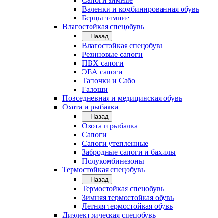
Сапоги зимние
Валенки и комбинированная обувь
Берцы зимние
Влагостойкая спецобувь
Назад
Влагостойкая спецобувь
Резиновые сапоги
ПВХ сапоги
ЭВА сапоги
Тапочки и Сабо
Галоши
Повседневная и медицинская обувь
Охота и рыбалка
Назад
Охота и рыбалка
Сапоги
Сапоги утепленные
Забродные сапоги и бахилы
Полукомбинезоны
Термостойкая спецобувь
Назад
Термостойкая спецобувь
Зимняя термостойкая обувь
Летняя термостойкая обувь
Диэлектрическая спецобувь