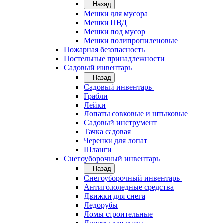
Назад
Мешки для мусора
Мешки ПВД
Мешки под мусор
Мешки полипропиленовые
Пожарная безопасность
Постельные принадлежности
Садовый инвентарь
Назад
Садовый инвентарь
Грабли
Лейки
Лопаты совковые и штыковые
Садовый инструмент
Тачка садовая
Черенки для лопат
Шланги
Снегоуборочный инвентарь
Назад
Снегоуборочный инвентарь
Антигололедные средства
Движки для снега
Ледорубы
Ломы строительные
Лопаты для снега