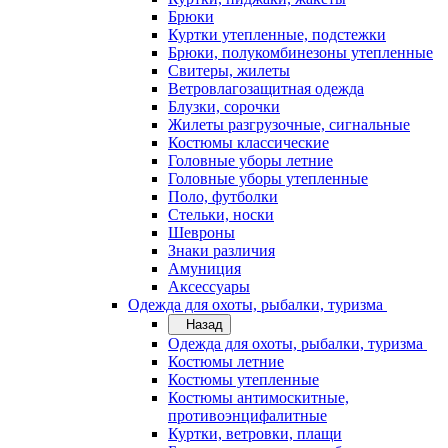
Брюки
Куртки утепленные, подстежки
Брюки, полукомбинезоны утепленные
Свитеры, жилеты
Ветровлагозащитная одежда
Блузки, сорочки
Жилеты разгрузочные, сигнальные
Костюмы классические
Головные уборы летние
Головные уборы утепленные
Поло, футболки
Стельки, носки
Шевроны
Знаки различия
Амуниция
Аксессуары
Одежда для охоты, рыбалки, туризма
Назад
Одежда для охоты, рыбалки, туризма
Костюмы летние
Костюмы утепленные
Костюмы антимоскитные,
противоэнцифалитные
Куртки, ветровки, плащи