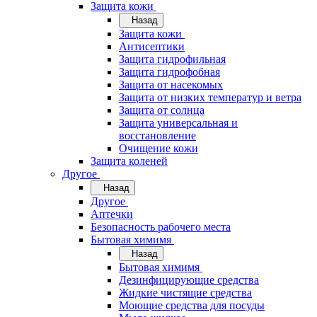
Защита кожи
Назад
Защита кожи
Антисептики
Защита гидрофильная
Защита гидрофобная
Защита от насекомых
Защита от низких температур и ветра
Защита от солнца
Защита универсальная и
восстановление
Очищение кожи
Защита коленей
Другое
Назад
Другое
Аптечки
Безопасность рабочего места
Бытовая химимя
Назад
Бытовая химимя
Дезинфицирующие средства
Жидкие чистящие средства
Моющие средства для посуды