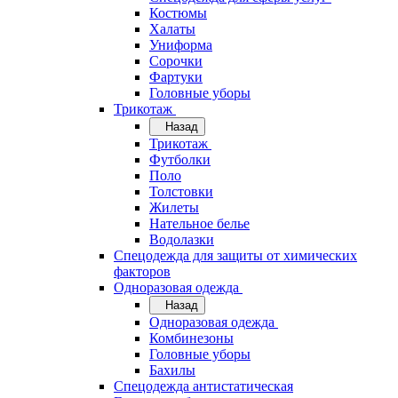
Костюмы
Халаты
Униформа
Сорочки
Фартуки
Головные уборы
Трикотаж
Назад
Трикотаж
Футболки
Поло
Толстовки
Жилеты
Нательное белье
Водолазки
Спецодежда для защиты от химических
факторов
Одноразовая одежда
Назад
Одноразовая одежда
Комбинезоны
Головные уборы
Бахилы
Спецодежда антистатическая