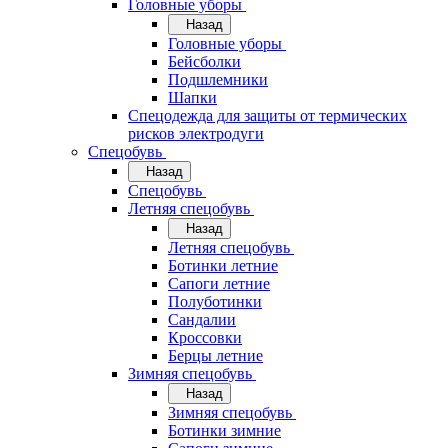
Головные уборы
Назад
Головные уборы
Бейсболки
Подшлемники
Шапки
Спецодежда для защиты от термических
рисков электродуги
Спецобувь
Назад
Спецобувь
Летняя спецобувь
Назад
Летняя спецобувь
Ботинки летние
Сапоги летние
Полуботинки
Сандалии
Кроссовки
Берцы летние
Зимняя спецобувь
Назад
Зимняя спецобувь
Ботинки зимние