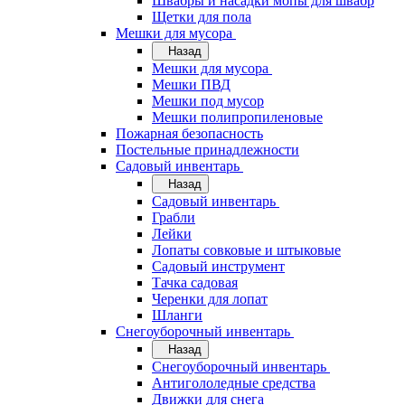
Швабры и насадки мопы для швабр
Щетки для пола
Мешки для мусора
Назад
Мешки для мусора
Мешки ПВД
Мешки под мусор
Мешки полипропиленовые
Пожарная безопасность
Постельные принадлежности
Садовый инвентарь
Назад
Садовый инвентарь
Грабли
Лейки
Лопаты совковые и штыковые
Садовый инструмент
Тачка садовая
Черенки для лопат
Шланги
Снегоуборочный инвентарь
Назад
Снегоуборочный инвентарь
Антигололедные средства
Движки для снега