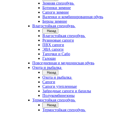
Зимняя спецобувь
Ботинки зимние
Сапоги зимние
Валенки и комбинированная обувь
Берцы зимние
Влагостойкая спецобувь
Назад
Влагостойкая спецобувь
Резиновые сапоги
ПВХ сапоги
ЭВА сапоги
Тапочки и Сабо
Галоши
Повседневная и медицинская обувь
Охота и рыбалка
Назад
Охота и рыбалка
Сапоги
Сапоги утепленные
Забродные сапоги и бахилы
Полукомбинезоны
Термостойкая спецобувь
Назад
Термостойкая спецобувь