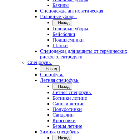
Бахилы
Спецодежда антистатическая
Головные уборы
Назад
Головные уборы
Бейсболки
Подшлемники
Шапки
Спецодежда для защиты от термических
рисков электродуги
Спецобувь
Назад
Спецобувь
Летняя спецобувь
Назад
Летняя спецобувь
Ботинки летние
Сапоги летние
Полуботинки
Сандалии
Кроссовки
Берцы летние
Зимняя спецобувь
Назад