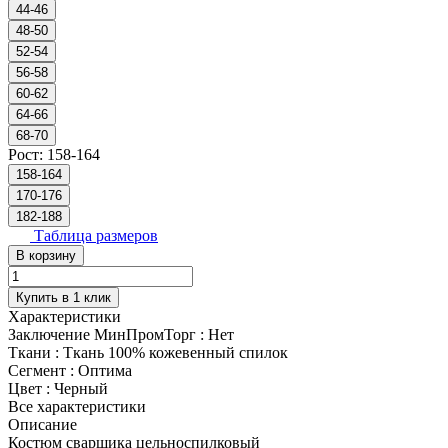
44-46
48-50
52-54
56-58
60-62
64-66
68-70
Рост:
158-164
158-164
170-176
182-188
Таблица размеров
В корзину
Купить в 1 клик
Характеристики
Заключение МинПромТорг
:
Нет
Ткани
:
Ткань 100% кожевенный спилок
Сегмент
:
Оптима
Цвет
:
Черный
Все характеристики
Описание
Костюм сварщика цельноспилковый