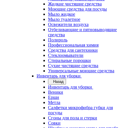
Жидкие чистящие средства
Моющие средства для посуды
Мыло жидкое
Мыло туалетное
Освежители воздуха
Отбеливающие и пятновыводящие
средства
Полироль
Профессиональная химия
Средства для сантехники
Стеклоомыватели
Стиральные порошки
Сухие чистящие средства
Универсальные моющие средства
Инвентарь для уборки
Назад
Инвентарь для уборки
Веники
Ерши
Метла
Салфетки микрофибра губки для
посуды
Сгоны для пола и стерки
Совки