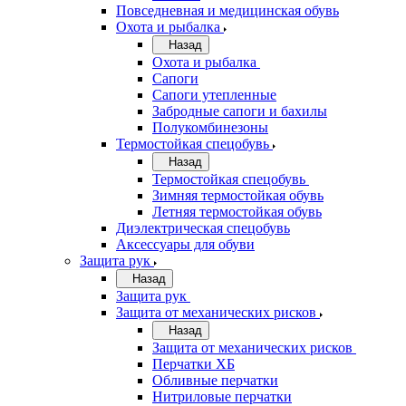
Повседневная и медицинская обувь
Охота и рыбалка
Назад
Охота и рыбалка
Сапоги
Сапоги утепленные
Забродные сапоги и бахилы
Полукомбинезоны
Термостойкая спецобувь
Назад
Термостойкая спецобувь
Зимняя термостойкая обувь
Летняя термостойкая обувь
Диэлектрическая спецобувь
Аксессуары для обуви
Защита рук
Назад
Защита рук
Защита от механических рисков
Назад
Защита от механических рисков
Перчатки ХБ
Обливные перчатки
Нитриловые перчатки