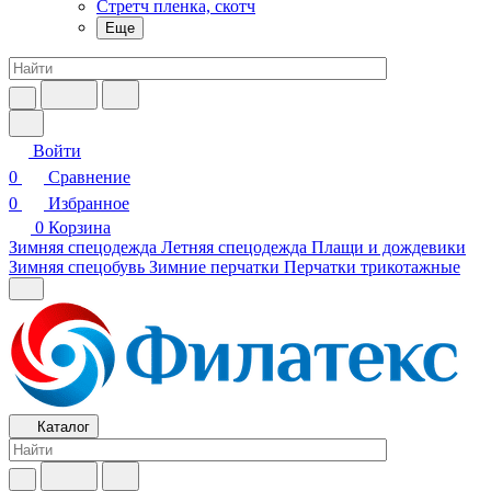
Стретч пленка, скотч
Еще
Войти
0
Сравнение
0
Избранное
0
Корзина
Зимняя спецодежда
Летняя спецодежда
Плащи и дождевики
Зимняя спецобувь
Зимние перчатки
Перчатки трикотажные
Каталог