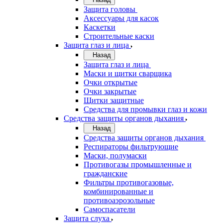
Защита головы
Аксессуары для касок
Каскетки
Строительные каски
Защита глаз и лица
Назад
Защита глаз и лица
Маски и щитки сварщика
Очки открытые
Очки закрытые
Щитки защитные
Средства для промывки глаз и кожи
Средства защиты органов дыхания
Назад
Средства защиты органов дыхания
Респираторы фильтрующие
Маски, полумаски
Противогазы промышленные и
гражданские
Фильтры противогазовые,
комбинированные и
противоаэрозольные
Самоспасатели
Защита слуха