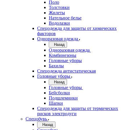
Поло
Толстовки
Жилеты
Нательное белье
Водолазки
Спецодежда для защиты от химических
факторов
Одноразовая одежда
Назад
Одноразовая одежда
Комбинезоны
Головные уборы
Бахилы
Спецодежда антистатическая
Головные уборы
Назад
Головные уборы
Бейсболки
Подшлемники
Шапки
Спецодежда для защиты от термических
рисков электродуги
Спецобувь
Назад