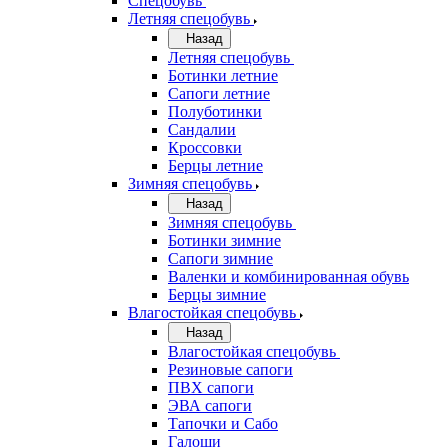
Спецобувь
Летняя спецобувь
Назад
Летняя спецобувь
Ботинки летние
Сапоги летние
Полуботинки
Сандалии
Кроссовки
Берцы летние
Зимняя спецобувь
Назад
Зимняя спецобувь
Ботинки зимние
Сапоги зимние
Валенки и комбинированная обувь
Берцы зимние
Влагостойкая спецобувь
Назад
Влагостойкая спецобувь
Резиновые сапоги
ПВХ сапоги
ЭВА сапоги
Тапочки и Сабо
Галоши