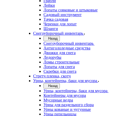
Грабли
Лейки
Лопаты совковые и штыковые
Садовый инструмент
Тачка садовая
Черенки для лопат
Шланги
Снегоуборочный инвентарь
Назад
Снегоуборочный инвентарь
Антигололедные средства
Движки для снега
Ледорубы
Ломы строительные
Лопаты для снега
Скребки для снега
Стретч пленка, скотч
Урны, контейнеры, баки для мусора
Назад
Урны, контейнеры, баки для мусора
Контейнеры для мусора
Мусорные ведра
Урны для раздельного сбора
Урны кованые и чугунные
Урны пепельницы