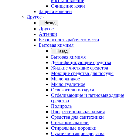
восстановление
Очищение кожи
Защита коленей
Другое
Назад
Другое
Аптечки
Безопасность рабочего места
Бытовая химимя
Назад
Бытовая химимя
Дезинфицирующие средства
Жидкие чистящие средства
Моющие средства для посуды
Мыло жидкое
Мыло туалетное
Освежители воздуха
Отбеливающие и пятновыводящие
средства
Полироль
Профессиональная химия
Средства для сантехники
Стеклоомыватели
Стиральные порошки
Сухие чистящие средства