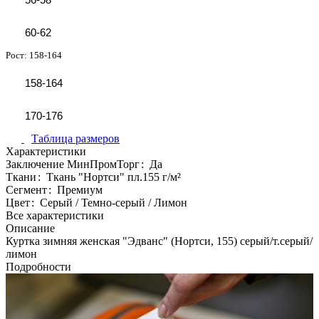
60-62
Рост:
158-164
158-164
170-176
Таблица размеров
Характеристики
Заключение МинПромТорг
:
Да
Ткани
:
Ткань "Нортси" пл.155 г/м²
Сегмент
:
Премиум
Цвет
:
Серый / Темно-серый / Лимон
Все характеристики
Описание
Куртка зимняя женская "Эдванс" (Нортси, 155) серый/т.серый/
лимон
Подробности