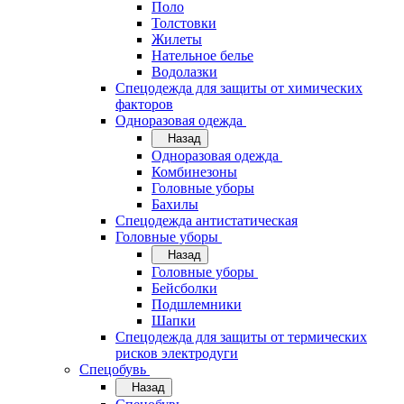
Поло
Толстовки
Жилеты
Нательное белье
Водолазки
Спецодежда для защиты от химических
факторов
Одноразовая одежда
Назад
Одноразовая одежда
Комбинезоны
Головные уборы
Бахилы
Спецодежда антистатическая
Головные уборы
Назад
Головные уборы
Бейсболки
Подшлемники
Шапки
Спецодежда для защиты от термических
рисков электродуги
Спецобувь
Назад