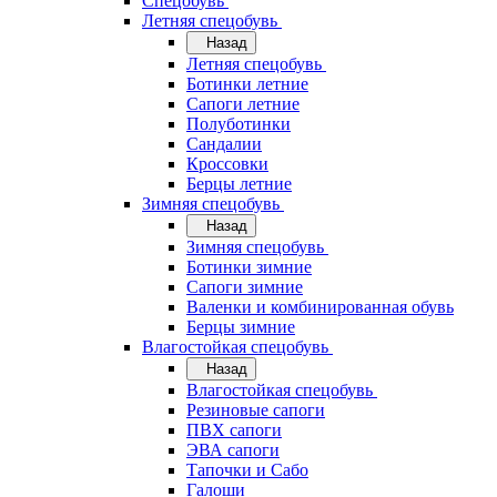
Спецобувь
Летняя спецобувь
Назад
Летняя спецобувь
Ботинки летние
Сапоги летние
Полуботинки
Сандалии
Кроссовки
Берцы летние
Зимняя спецобувь
Назад
Зимняя спецобувь
Ботинки зимние
Сапоги зимние
Валенки и комбинированная обувь
Берцы зимние
Влагостойкая спецобувь
Назад
Влагостойкая спецобувь
Резиновые сапоги
ПВХ сапоги
ЭВА сапоги
Тапочки и Сабо
Галоши