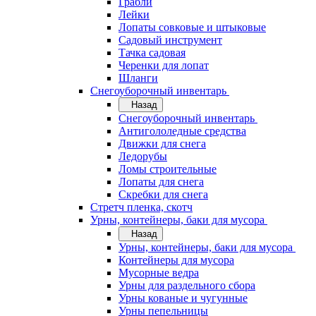
Грабли
Лейки
Лопаты совковые и штыковые
Садовый инструмент
Тачка садовая
Черенки для лопат
Шланги
Снегоуборочный инвентарь
Назад
Снегоуборочный инвентарь
Антигололедные средства
Движки для снега
Ледорубы
Ломы строительные
Лопаты для снега
Скребки для снега
Стретч пленка, скотч
Урны, контейнеры, баки для мусора
Назад
Урны, контейнеры, баки для мусора
Контейнеры для мусора
Мусорные ведра
Урны для раздельного сбора
Урны кованые и чугунные
Урны пепельницы