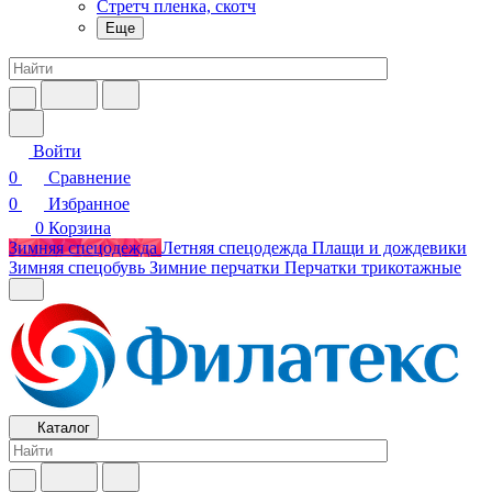
Стретч пленка, скотч
Еще
Войти
0
Сравнение
0
Избранное
0
Корзина
Зимняя спецодежда
Летняя спецодежда
Плащи и дождевики
Зимняя спецобувь
Зимние перчатки
Перчатки трикотажные
Каталог