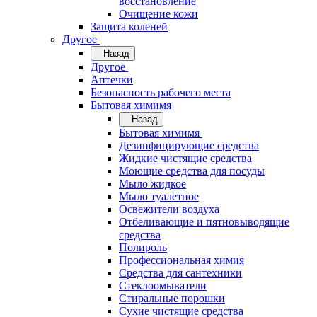
восстановление
Очищение кожи
Защита коленей
Другое
Назад
Другое
Аптечки
Безопасность рабочего места
Бытовая химимя
Назад
Бытовая химимя
Дезинфицирующие средства
Жидкие чистящие средства
Моющие средства для посуды
Мыло жидкое
Мыло туалетное
Освежители воздуха
Отбеливающие и пятновыводящие
средства
Полироль
Профессиональная химия
Средства для сантехники
Стеклоомыватели
Стиральные порошки
Сухие чистящие средства