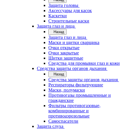
Защита головы
Аксессуары для касок
Каскетки
Строительные каски
Защита глаз и лица
Назад
Защита глаз и лица
Маски и щитки сварщика
Очки открытые
Очки закрытые
Щитки защитные
Средства для промывки глаз и кожи
Средства защиты органов дыхания
Назад
Средства защиты органов дыхания
Респираторы фильтрующие
Маски, полумаски
Противогазы промышленные и
гражданские
Фильтры противогазовые,
комбинированные и
противоаэрозольные
Самоспасатели
Защита слуха