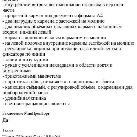
- внутренний ветрозащитный клапан с флисом в верхней
части
- прорезной карман под документы формата А4
- два нагрудных кармана с застежкой на молнию
- два нижних объёмных накладных карман с наклонным
входом, нижний левый
- карман с дополнительным карманом на молнии
- на левой полочке внутренние карманы застёжкой на молнию
- регулировка ширины при помощи эластичной ленты и
фиксатора по линии
- талии и низу куртки
- рукав с усиленными накладками в области локтя и
внутренними
- трикотажными манжетами
- воротник-стойка, нижняя часть воротника из флиса
- капюшон съёмный, с регулировкой объёма, с карманами для
подбородочной части
- удлинённая спинка
- световозвращающие элементы
Заключение МинПромТорг
Да
Ткани
Ткань "Нортси" пл.155 г/м²