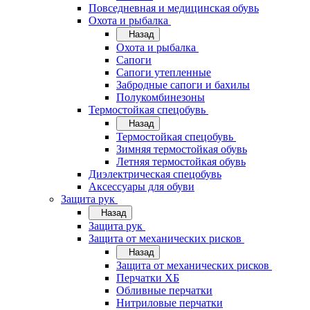
Повседневная и медицинская обувь
Охота и рыбалка
Назад
Охота и рыбалка
Сапоги
Сапоги утепленные
Забродные сапоги и бахилы
Полукомбинезоны
Термостойкая спецобувь
Назад
Термостойкая спецобувь
Зимняя термостойкая обувь
Летняя термостойкая обувь
Диэлектрическая спецобувь
Аксессуары для обуви
Защита рук
Назад
Защита рук
Защита от механических рисков
Назад
Защита от механических рисков
Перчатки ХБ
Обливные перчатки
Нитриловые перчатки