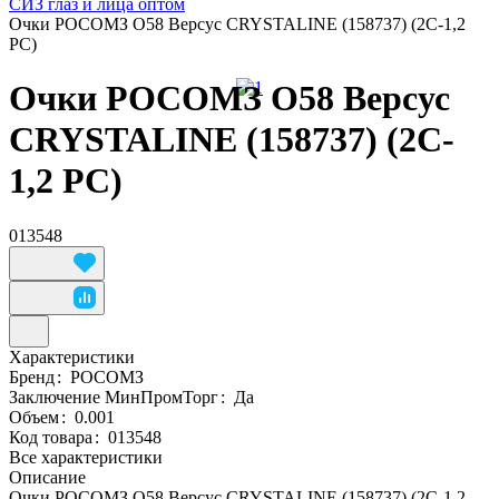
СИЗ глаз и лица оптом
Очки РОСОМЗ О58 Версус CRYSTALINE (158737) (2C-1,2
PC)
Очки РОСОМЗ О58 Версус
CRYSTALINE (158737) (2C-
1,2 PC)
013548
Характеристики
Бренд
:
РОСОМЗ
Заключение МинПромТорг
:
Да
Объем
:
0.001
Код товара
:
013548
Все характеристики
Описание
Очки РОСОМЗ О58 Версус CRYSTALINE (158737) (2C-1,2