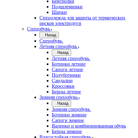
Бейсболки
Подшлемники
Шапки
Спецодежда для защиты от термических
рисков электродуги
Спецобувь
Назад
Спецобувь
Летняя спецобувь
Назад
Летняя спецобувь
Ботинки летние
Сапоги летние
Полуботинки
Сандалии
Кроссовки
Берцы летние
Зимняя спецобувь
Назад
Зимняя спецобувь
Ботинки зимние
Сапоги зимние
Валенки и комбинированная обувь
Берцы зимние
Влагостойкая спецобувь