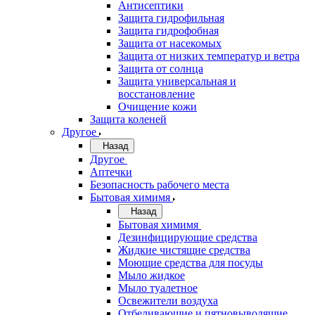
Антисептики
Защита гидрофильная
Защита гидрофобная
Защита от насекомых
Защита от низких температур и ветра
Защита от солнца
Защита универсальная и
восстановление
Очищение кожи
Защита коленей
Другое
Назад
Другое
Аптечки
Безопасность рабочего места
Бытовая химимя
Назад
Бытовая химимя
Дезинфицирующие средства
Жидкие чистящие средства
Моющие средства для посуды
Мыло жидкое
Мыло туалетное
Освежители воздуха
Отбеливающие и пятновыводящие