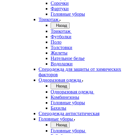
Сорочки
Фартуки
Головные уборы
Трикотаж
Назад
Трикотаж
Футболки
Поло
Толстовки
Жилеты
Нательное белье
Водолазки
Спецодежда для защиты от химических
факторов
Одноразовая одежда
Назад
Одноразовая одежда
Комбинезоны
Головные уборы
Бахилы
Спецодежда антистатическая
Головные уборы
Назад
Головные уборы