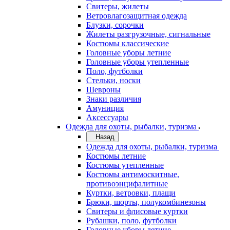
Свитеры, жилеты
Ветровлагозащитная одежда
Блузки, сорочки
Жилеты разгрузочные, сигнальные
Костюмы классические
Головные уборы летние
Головные уборы утепленные
Поло, футболки
Стельки, носки
Шевроны
Знаки различия
Амуниция
Аксессуары
Одежда для охоты, рыбалки, туризма
Назад
Одежда для охоты, рыбалки, туризма
Костюмы летние
Костюмы утепленные
Костюмы антимоскитные,
противоэнцифалитные
Куртки, ветровки, плащи
Брюки, шорты, полукомбинезоны
Свитеры и флисовые куртки
Рубашки, поло, футболки
Головные уборы летние