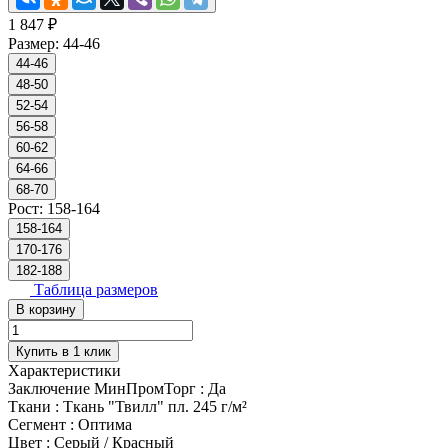
1 847 ₽
Размер:
44-46
44-46
48-50
52-54
56-58
60-62
64-66
68-70
Рост:
158-164
158-164
170-176
182-188
Таблица размеров
В корзину
Купить в 1 клик
Характеристики
Заключение МинПромТорг
:
Да
Ткани
:
Ткань "Твилл" пл. 245 г/м²
Сегмент
:
Оптима
Цвет
:
Серый / Красный