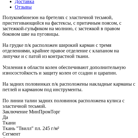
Доставка
Отзывы
Полукомбинезон на бретелях с эластичной тесьмой,
пристегивающийся на фастексы, с притачным поясом, с
застежкой-гульфиком на молнию, с застежкой в правом
боковом шве на пуговицы.
На грудке п/к расположен широкий карман с тремя
отделениями, крайнее правое отделение с клапаном на
липучке и с патой из контрастной ткани.
Усиления в области колен обеспечивают дополнительную
износостойкость и защиту колен от ссадин и царапин.
На задних половинках п/к расположены накладные карманы с
петлей и карманом под инструменты.
По линии талии задних половинок расположена кулиса с
эластичной тесьмой.
Заключение МинПромТорг
Да
Ткани
Ткань "Твилл" пл. 245 г/м²
Сегмент