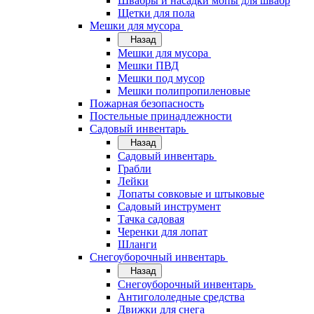
Швабры и насадки мопы для швабр
Щетки для пола
Мешки для мусора
Назад
Мешки для мусора
Мешки ПВД
Мешки под мусор
Мешки полипропиленовые
Пожарная безопасность
Постельные принадлежности
Садовый инвентарь
Назад
Садовый инвентарь
Грабли
Лейки
Лопаты совковые и штыковые
Садовый инструмент
Тачка садовая
Черенки для лопат
Шланги
Снегоуборочный инвентарь
Назад
Снегоуборочный инвентарь
Антигололедные средства
Движки для снега