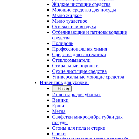
Жидкие чистящие средства
Моющие средства для посуды
Мыло жидкое
Мыло туалетное
Освежители воздуха
Отбеливающие и пятновыводящие
средства
Полироль
Профессиональная химия
Средства для сантехники
Стеклоомыватели
Стиральные порошки
Сухие чистящие средства
Универсальные моющие средства
Инвентарь для уборки
Назад
Инвентарь для уборки
Веники
Ерши
Метла
Салфетки микрофибра губки для
посуды
Сгоны для пола и стерки
Совки