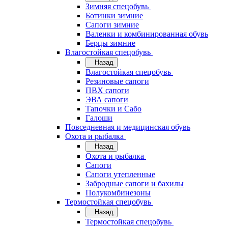
Зимняя спецобувь
Ботинки зимние
Сапоги зимние
Валенки и комбинированная обувь
Берцы зимние
Влагостойкая спецобувь
Назад
Влагостойкая спецобувь
Резиновые сапоги
ПВХ сапоги
ЭВА сапоги
Тапочки и Сабо
Галоши
Повседневная и медицинская обувь
Охота и рыбалка
Назад
Охота и рыбалка
Сапоги
Сапоги утепленные
Забродные сапоги и бахилы
Полукомбинезоны
Термостойкая спецобувь
Назад
Термостойкая спецобувь