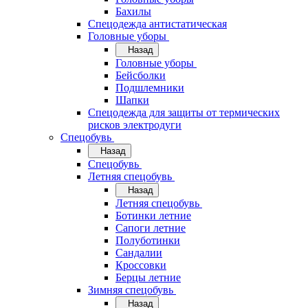
Бахилы
Спецодежда антистатическая
Головные уборы
Назад
Головные уборы
Бейсболки
Подшлемники
Шапки
Спецодежда для защиты от термических
рисков электродуги
Спецобувь
Назад
Спецобувь
Летняя спецобувь
Назад
Летняя спецобувь
Ботинки летние
Сапоги летние
Полуботинки
Сандалии
Кроссовки
Берцы летние
Зимняя спецобувь
Назад