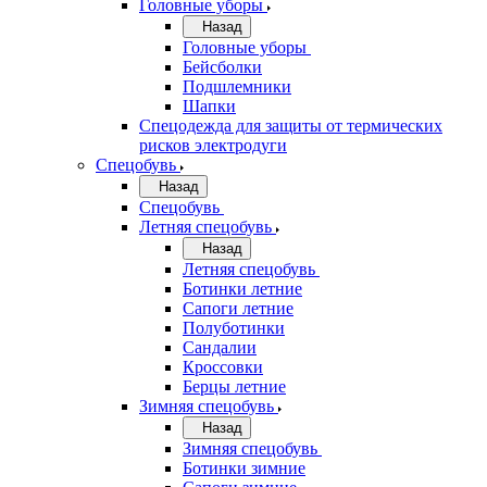
Головные уборы
Назад
Головные уборы
Бейсболки
Подшлемники
Шапки
Спецодежда для защиты от термических
рисков электродуги
Спецобувь
Назад
Спецобувь
Летняя спецобувь
Назад
Летняя спецобувь
Ботинки летние
Сапоги летние
Полуботинки
Сандалии
Кроссовки
Берцы летние
Зимняя спецобувь
Назад
Зимняя спецобувь
Ботинки зимние