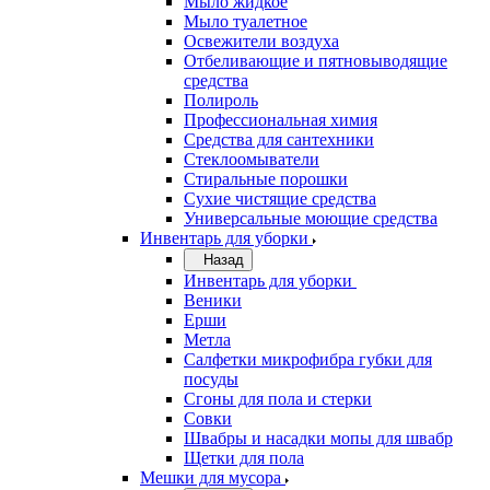
Мыло жидкое
Мыло туалетное
Освежители воздуха
Отбеливающие и пятновыводящие
средства
Полироль
Профессиональная химия
Средства для сантехники
Стеклоомыватели
Стиральные порошки
Сухие чистящие средства
Универсальные моющие средства
Инвентарь для уборки
Назад
Инвентарь для уборки
Веники
Ерши
Метла
Салфетки микрофибра губки для
посуды
Сгоны для пола и стерки
Совки
Швабры и насадки мопы для швабр
Щетки для пола
Мешки для мусора