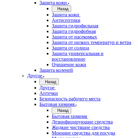
Защита кожи
Назад
Защита кожи
Антисептики
Защита гидрофильная
Защита гидрофобная
Защита от насекомых
Защита от низких температур и ветра
Защита от солнца
Защита универсальная и
восстановление
Очищение кожи
Защита коленей
Другое
Назад
Другое
Аптечки
Безопасность рабочего места
Бытовая химимя
Назад
Бытовая химимя
Дезинфицирующие средства
Жидкие чистящие средства
Моющие средства для посуды