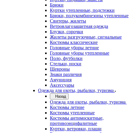
Брюки
Куртки утепленные, подстежки
Брюки, полукомбинезоны утепленные
Свитеры, жилеты
Ветровлагозащитная одежда
Блузки, сорочки
Жилеты разгрузочные, сигнальные
Костюмы классические
Головные уборы летние
Головные уборы утепленные
Поло, футболки
Стельки, носки
Шевроны
Знаки различия
Амуниция
Аксессуары
Одежда для охоты, рыбалки, туризма
Назад
Одежда для охоты, рыбалки, туризма
Костюмы летние
Костюмы утепленные
Костюмы антимоскитные,
противоэнцифалитные
Куртки, ветровки, плащи