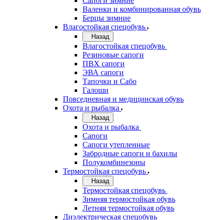
Сапоги зимние
Валенки и комбинированная обувь
Берцы зимние
Влагостойкая спецобувь
Назад
Влагостойкая спецобувь
Резиновые сапоги
ПВХ сапоги
ЭВА сапоги
Тапочки и Сабо
Галоши
Повседневная и медицинская обувь
Охота и рыбалка
Назад
Охота и рыбалка
Сапоги
Сапоги утепленные
Забродные сапоги и бахилы
Полукомбинезоны
Термостойкая спецобувь
Назад
Термостойкая спецобувь
Зимняя термостойкая обувь
Летняя термостойкая обувь
Диэлектрическая спецобувь