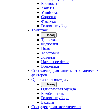
Костюмы
Халаты
Униформа
Сорочки
Фартуки
Головные уборы
Трикотаж
Назад
Трикотаж
Футболки
Поло
Толстовки
Жилеты
Нательное белье
Водолазки
Спецодежда для защиты от химических
факторов
Одноразовая одежда
Назад
Одноразовая одежда
Комбинезоны
Головные уборы
Бахилы
Спецодежда антистатическая