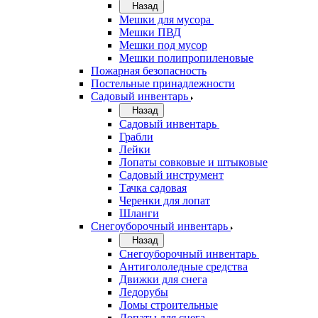
Назад
Мешки для мусора
Мешки ПВД
Мешки под мусор
Мешки полипропиленовые
Пожарная безопасность
Постельные принадлежности
Садовый инвентарь
Назад
Садовый инвентарь
Грабли
Лейки
Лопаты совковые и штыковые
Садовый инструмент
Тачка садовая
Черенки для лопат
Шланги
Снегоуборочный инвентарь
Назад
Снегоуборочный инвентарь
Антигололедные средства
Движки для снега
Ледорубы
Ломы строительные
Лопаты для снега