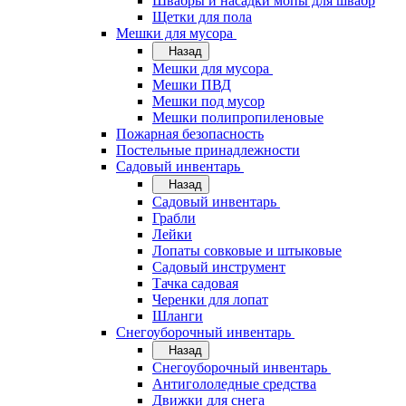
Швабры и насадки мопы для швабр
Щетки для пола
Мешки для мусора
Назад
Мешки для мусора
Мешки ПВД
Мешки под мусор
Мешки полипропиленовые
Пожарная безопасность
Постельные принадлежности
Садовый инвентарь
Назад
Садовый инвентарь
Грабли
Лейки
Лопаты совковые и штыковые
Садовый инструмент
Тачка садовая
Черенки для лопат
Шланги
Снегоуборочный инвентарь
Назад
Снегоуборочный инвентарь
Антигололедные средства
Движки для снега