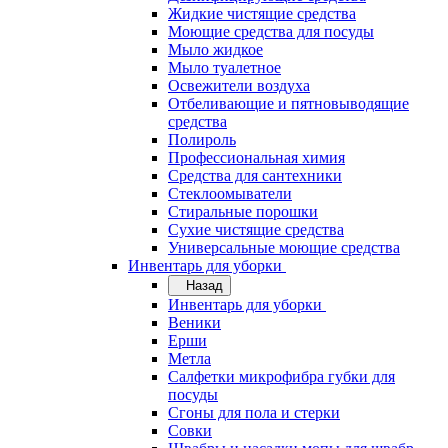
Жидкие чистящие средства
Моющие средства для посуды
Мыло жидкое
Мыло туалетное
Освежители воздуха
Отбеливающие и пятновыводящие
средства
Полироль
Профессиональная химия
Средства для сантехники
Стеклоомыватели
Стиральные порошки
Сухие чистящие средства
Универсальные моющие средства
Инвентарь для уборки
Назад
Инвентарь для уборки
Веники
Ерши
Метла
Салфетки микрофибра губки для
посуды
Сгоны для пола и стерки
Совки