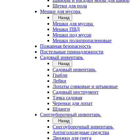
Швабры и насадки мопы для швабр
Щетки для пола
Мешки для мусора
Назад
Мешки для мусора
Мешки ПВД
Мешки под мусор
Мешки полипропиленовые
Пожарная безопасность
Постельные принадлежности
Садовый инвентарь
Назад
Садовый инвентарь
Грабли
Лейки
Лопаты совковые и штыковые
Садовый инструмент
Тачка садовая
Черенки для лопат
Шланги
Снегоуборочный инвентарь
Назад
Снегоуборочный инвентарь
Антигололедные средства
Движки для снега