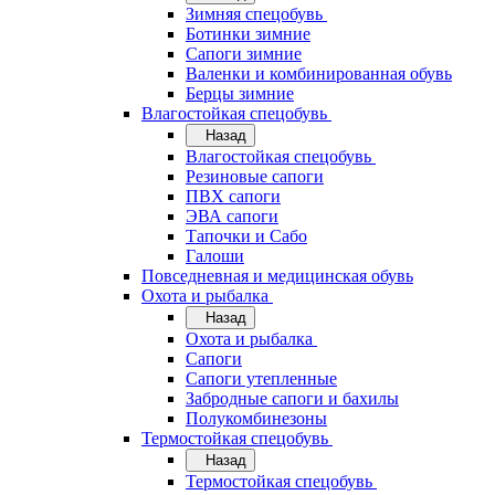
Зимняя спецобувь
Ботинки зимние
Сапоги зимние
Валенки и комбинированная обувь
Берцы зимние
Влагостойкая спецобувь
Назад
Влагостойкая спецобувь
Резиновые сапоги
ПВХ сапоги
ЭВА сапоги
Тапочки и Сабо
Галоши
Повседневная и медицинская обувь
Охота и рыбалка
Назад
Охота и рыбалка
Сапоги
Сапоги утепленные
Забродные сапоги и бахилы
Полукомбинезоны
Термостойкая спецобувь
Назад
Термостойкая спецобувь