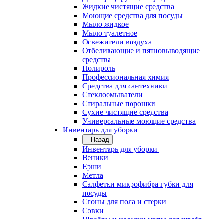
Жидкие чистящие средства
Моющие средства для посуды
Мыло жидкое
Мыло туалетное
Освежители воздуха
Отбеливающие и пятновыводящие
средства
Полироль
Профессиональная химия
Средства для сантехники
Стеклоомыватели
Стиральные порошки
Сухие чистящие средства
Универсальные моющие средства
Инвентарь для уборки
Назад
Инвентарь для уборки
Веники
Ерши
Метла
Салфетки микрофибра губки для
посуды
Сгоны для пола и стерки
Совки