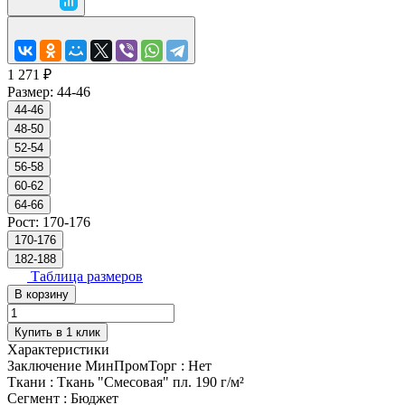
1 271 ₽
Размер:
44-46
44-46
48-50
52-54
56-58
60-62
64-66
Рост:
170-176
170-176
182-188
Таблица размеров
В корзину
Купить в 1 клик
Характеристики
Заключение МинПромТорг
:
Нет
Ткани
:
Ткань "Смесовая" пл. 190 г/м²
Сегмент
:
Бюджет