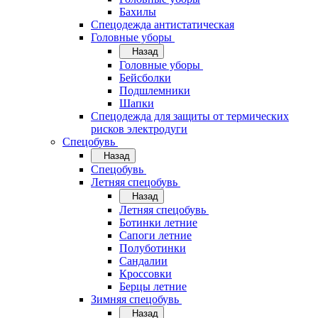
Бахилы
Спецодежда антистатическая
Головные уборы
Назад
Головные уборы
Бейсболки
Подшлемники
Шапки
Спецодежда для защиты от термических
рисков электродуги
Спецобувь
Назад
Спецобувь
Летняя спецобувь
Назад
Летняя спецобувь
Ботинки летние
Сапоги летние
Полуботинки
Сандалии
Кроссовки
Берцы летние
Зимняя спецобувь
Назад